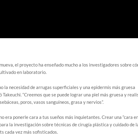
 mueva, el proyecto ha enseñado mucho a los investigadores sobre c
ltivado en laboratorio.
o la necesidad de arrugas superficiales y una epidermis más gruesa
ó Takeuchi. “Creemos que se puede lograr una piel más gruesa y reali
sebáceas, poros, vasos sanguíneos, grasa y nervios”.
n no era ponerle cara a tus sueños más inquietantes. Crear una “cara e
para la investigación sobre técnicas de cirugía plástica y cuidado de l
ots cada vez más sofisticados.