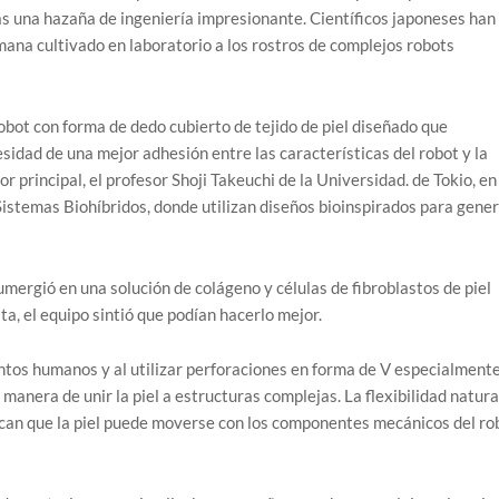
ás una hazaña de ingeniería impresionante. Científicos japoneses han
mana cultivado en laboratorio a los rostros de complejos robots
obot con forma de dedo cubierto de tejido de piel diseñado que
esidad de una mejor adhesión entre las características del robot y la
or principal, el profesor Shoji Takeuchi de la Universidad. de Tokio, en
 Sistemas Biohíbridos, donde utilizan diseños bioinspirados para gene
umergió en una solución de colágeno y células de fibroblastos de piel
ta, el equipo sintió que podían hacerlo mejor.
amentos humanos y al utilizar perforaciones en forma de V especialment
anera de unir la piel a estructuras complejas. La flexibilidad natura
ifican que la piel puede moverse con los componentes mecánicos del ro