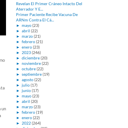
Revelan El Primer Cráneo Intacto Del
Aterrador Y E...
Primer Paciente Recibe Vacuna De
ARNm Contra El Cá...
►
mayo
(23)
►
abril
(22)
►
marzo
(21)
►
febrero
(21)
►
enero
(23)
►
2023
(246)
►
diciembre
(20)
ómo
►
noviembre
(22)
►
octubre
(22)
►
septiembre
(19)
►
agosto
(22)
►
julio
(17)
sta
►
junio
(17)
►
mayo
(23)
►
abril
(20)
►
marzo
(23)
n un
►
febrero
(19)
a
►
enero
(22)
►
2022
(264)