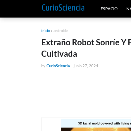
ESPACIO
N
Inicio
androide
Extraño Robot Sonríe Y 
Cultivada
by
CurioSciencia
-
junio 27, 2024