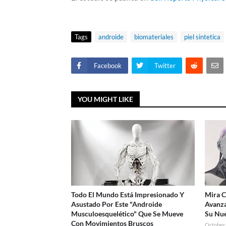
Tags
androide
biomateriales
piel sintetica
Facebook
Twitter
YOU MIGHT LIKE
Todo El Mundo Está Impresionado Y
Mira 
Asustado Por Este "Androide
Avanz
Musculoesquelético" Que Se Mueve
Su Nu
Con Movimientos Bruscos
October 