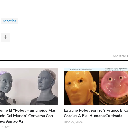
robotica
Mostrar
Cómo El "Robot Humanoide Más
Extraño Robot Sonríe Y Frunce El C
ado Del Mundo" Conversa Con
Gracias A Piel Humana Cultivada
evo Amigo Azi
June 27, 2024
11, 2024