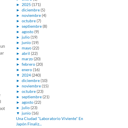
►
2025
(171)
►
diciembre
(5)
►
noviembre
(4)
►
octubre
(7)
►
septiembre
(8)
►
agosto
(9)
►
julio
(19)
►
junio
(19)
 un
►
mayo
(22)
rar
►
abril
(22)
►
marzo
(20)
►
febrero
(20)
►
enero
(16)
▼
2024
(240)
►
diciembre
(10)
►
noviembre
(15)
►
octubre
(23)
e
►
septiembre
(21)
l
►
agosto
(22)
►
julio
(23)
bot
▼
junio
(16)
Una Ciudad "Laboratorio Viviente" En
Japón Finaliz...