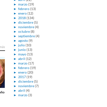
►
marzo
(19)
►
febrero
(13)
►
enero
(12)
►
2018
(134)
►
diciembre
(5)
►
noviembre
(4)
►
octubre
(8)
►
septiembre
(4)
►
agosto
(9)
►
julio
(10)
 más
►
junio
(13)
►
mayo
(13)
►
abril
(12)
►
marzo
(17)
►
febrero
(19)
►
enero
(20)
►
2017
(19)
►
diciembre
(5)
►
noviembre
(7)
►
abril
(4)
eño
►
marzo
(3)