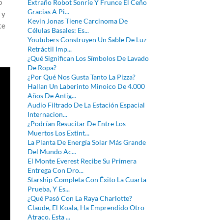
o
Extraño Robot Sonríe Y Frunce El Ceño
Gracias A Pi...
 y
Kevin Jonas Tiene Carcinoma De
te
Células Basales: Es...
Youtubers Construyen Un Sable De Luz
Retráctil Imp...
¿Qué Significan Los Símbolos De Lavado
De Ropa?
¿Por Qué Nos Gusta Tanto La Pizza?
Hallan Un Laberinto Minoico De 4.000
Años De Antig...
Audio Filtrado De La Estación Espacial
Internacion...
¿Podrían Resucitar De Entre Los
Muertos Los Extint...
La Planta De Energía Solar Más Grande
Del Mundo Ac...
El Monte Everest Recibe Su Primera
Entrega Con Dro...
Starship Completa Con Éxito La Cuarta
Prueba, Y Es...
¿Qué Pasó Con La Raya Charlotte?
Claude, El Koala, Ha Emprendido Otro
Atraco. Esta ...