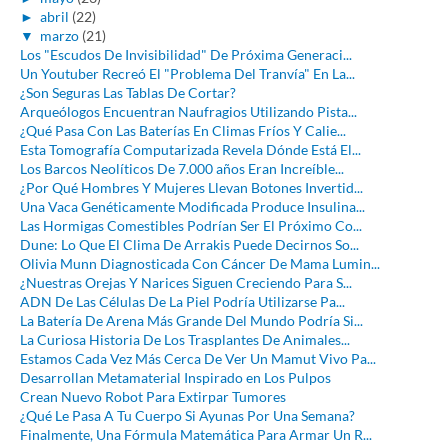
►
abril
(22)
▼
marzo
(21)
Los "Escudos De Invisibilidad" De Próxima Generaci...
Un Youtuber Recreó El "Problema Del Tranvía" En La...
¿Son Seguras Las Tablas De Cortar?
Arqueólogos Encuentran Naufragios Utilizando Pista...
¿Qué Pasa Con Las Baterías En Climas Fríos Y Calie...
Esta Tomografía Computarizada Revela Dónde Está El...
Los Barcos Neolíticos De 7.000 años Eran Increíble...
¿Por Qué Hombres Y Mujeres Llevan Botones Invertid...
Una Vaca Genéticamente Modificada Produce Insulina...
Las Hormigas Comestibles Podrían Ser El Próximo Co...
Dune: Lo Que El Clima De Arrakis Puede Decirnos So...
Olivia Munn Diagnosticada Con Cáncer De Mama Lumin...
¿Nuestras Orejas Y Narices Siguen Creciendo Para S...
ADN De Las Células De La Piel Podría Utilizarse Pa...
La Batería De Arena Más Grande Del Mundo Podría Si...
La Curiosa Historia De Los Trasplantes De Animales...
Estamos Cada Vez Más Cerca De Ver Un Mamut Vivo Pa...
Desarrollan Metamaterial Inspirado en Los Pulpos
Crean Nuevo Robot Para Extirpar Tumores
¿Qué Le Pasa A Tu Cuerpo Si Ayunas Por Una Semana?
Finalmente, Una Fórmula Matemática Para Armar Un R...