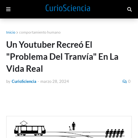
Inicio
comportamiento humano
Un Youtuber Recreó El
"Problema Del Tranvía" En La
Vida Real
by
CurioSciencia
-
marzo 28, 2024
0