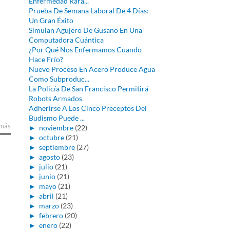
Enfermedad Rara...
Prueba De Semana Laboral De 4 Días:
Un Gran Éxito
Simulan Agujero De Gusano En Una
Computadora Cuántica
¿Por Qué Nos Enfermamos Cuando
Hace Frío?
Nuevo Proceso En Acero Produce Agua
Como Subproduc...
La Policía De San Francisco Permitirá
Robots Armados
Adherirse A Los Cinco Preceptos Del
Budismo Puede ...
 más
►
noviembre
(22)
►
octubre
(21)
►
septiembre
(27)
►
agosto
(23)
►
julio
(21)
►
junio
(21)
►
mayo
(21)
►
abril
(21)
►
marzo
(23)
►
febrero
(20)
►
enero
(22)