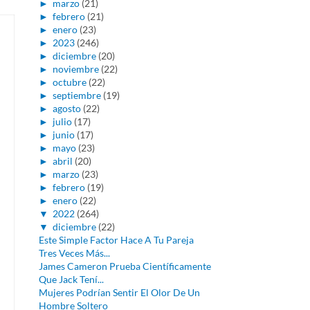
►
marzo
(21)
►
febrero
(21)
►
enero
(23)
►
2023
(246)
►
diciembre
(20)
►
noviembre
(22)
►
octubre
(22)
►
septiembre
(19)
►
agosto
(22)
►
julio
(17)
►
junio
(17)
►
mayo
(23)
►
abril
(20)
►
marzo
(23)
►
febrero
(19)
►
enero
(22)
▼
2022
(264)
▼
diciembre
(22)
Este Simple Factor Hace A Tu Pareja
Tres Veces Más...
James Cameron Prueba Científicamente
Que Jack Tení...
Mujeres Podrían Sentir El Olor De Un
Hombre Soltero