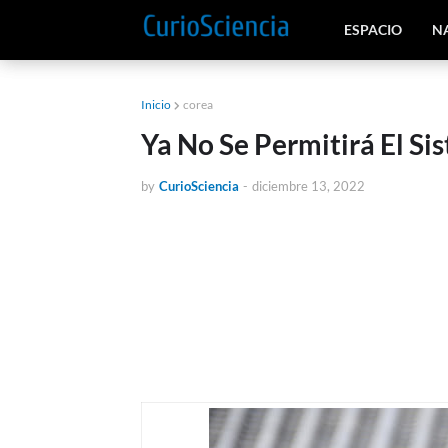
ESPACIO
N
Inicio
corea
Ya No Se Permitirá El S
by
CurioSciencia
-
diciembre 13, 2022