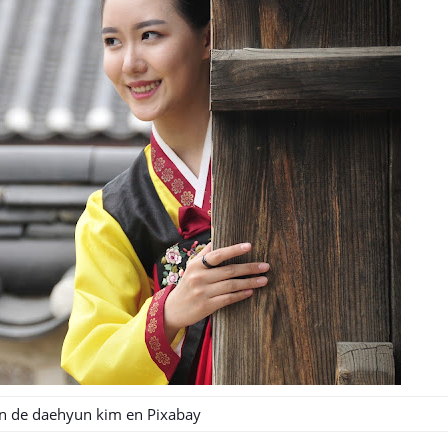
n de
daehyun kim
en
Pixabay