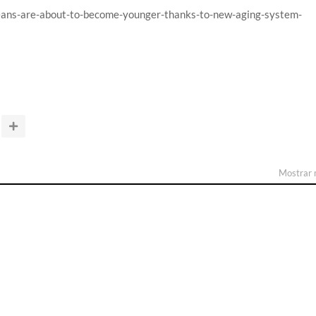
reans-are-about-to-become-younger-thanks-to-new-aging-system-
Mostrar