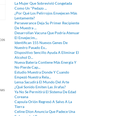
La Mujer Que Sobrevivió Congelada
Como Un "Pedazo ...
¿Por Qué Los Pelirrojos Envejecen Más
Lentamente?
Perseverance Deja Su Primer Recipiente
De Muestra ...
Desarrollan Vacuna Que Podría Atenuar
El Envejecim...
cos
Identifican 155 Nuevos Genes De
Nuestro Pasado Ev...
Dispositivo Sencillo Ayuda A Eliminar El
Alcohol D...
Nueva Batería Contiene Más Energía Y
s
No Pierde Cap...
Estudio Muestra Donde Y Cuando
Empezó Nuestra Rela...
Lensa Sacudirá El Mundo Del Arte
¿Qué Sonido Emiten Las Jirafas?
nas
Ya No Se Permitirá El Sistema De Edad
Coreana
Capsula Orión Regresó A Salvo A La
Tierra
Celine Dion Anuncia Que Padece Una