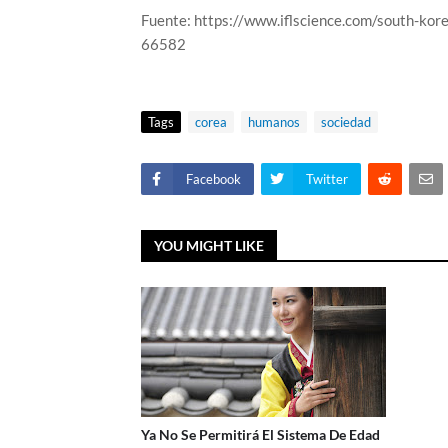
Fuente: https://www.iflscience.com/south-ko
66582
Tags
corea
humanos
sociedad
Facebook
Twitter
YOU MIGHT LIKE
Ya No Se Permitirá El Sistema De Edad