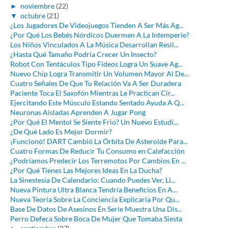
►
noviembre
(22)
▼
octubre
(21)
¿Los Jugadores De Videojuegos Tienden A Ser Más Ag...
¿Por Qué Los Bebés Nórdicos Duermen A La Intemperie?
Los Niños Vinculados A La Música Desarrollan Resil...
¿Hasta Qué Tamaño Podría Crecer Un Insecto?
Robot Con Tentáculos Tipo Fideos Logra Un Suave Ag...
Nuevo Chip Logra Transmitir Un Volumen Mayor Al De...
Cuatro Señales De Que Tu Relación Va A Ser Duradera
Paciente Toca El Saxofón Mientras Le Practican Cir...
Ejercitando Este Músculo Estando Sentado Ayuda A Q...
Neuronas Aisladas Aprenden A Jugar Pong
¿Por Qué El Mentol Se Siente Frio? Un Nuevo Estudi...
¿De Qué Lado Es Mejor Dormir?
¡Funcionó! DART Cambió La Órbita De Asteroide Para...
Cuatro Formas De Reducir Tu Consumo en Calefacción
¿Podríamos Predecir Los Terremotos Por Cambios En ...
¿Por Qué Tienes Las Mejores Ideas En La Ducha?
La Sinestesia De Calendario: Cuando Puedes Ver, Li...
Nueva Pintura Ultra Blanca Tendría Beneficios En A...
Nueva Teoría Sobre La Conciencia Explicaría Por Qu...
Base De Datos De Asesinos En Serie Muestra Una Dis...
Perro Defeca Sobre Boca De Mujer Que Tomaba Siesta