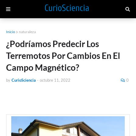
Inicio
naturaleza
¿Podríamos Predecir Los
Terremotos Por Cambios En El
Campo Magnético?
by
CurioSciencia
-
octubre 11, 2022
0