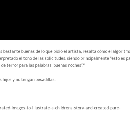
 bastante buenas de lo que pidió el artista, resalta cómo el algoritm
pretado el tono de las solicitudes, siendo principalmente "esto es p
 de terror para las palabras 'buenas noches'?"
 hijos y no tengan pesadillas.
rated-images-to-illustrate-a-childrens-story-and-created-pure-