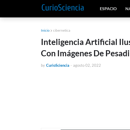
ESPACIO
N
Inicio
cibernetica
Inteligencia Artificial I
Con Imágenes De Pesadi
by
CurioSciencia
-
agosto 02, 2022