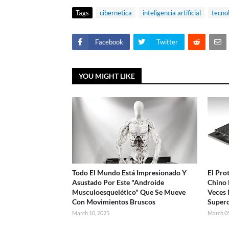
Tags
cibernetica
inteligencia artificial
tecno
Facebook
Twitter
YOU MIGHT LIKE
Todo El Mundo Está Impresionado Y
El Pro
Asustado Por Este "Androide
Chino 
Musculoesquelético" Que Se Mueve
Veces 
Con Movimientos Bruscos
Super
March 10, 2025
March 05