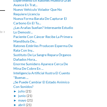
Experimento En Ratones Muestra Gran
Avance En Trat...
Nuevo Vehículo Volador Que No
Requiere Licencia
Nueva Forma Barata De Capturar El
Carbono En El Tu...
¿Las Arañas Sueñan? Interesante Estudio
te
Lo Demostr...
Paciente Con Cáncer Recibe La Primera
Mandíbula De...
Ratones Estériles Producen Esperma De
Rata Con Iny...
Sustituto De La Sangre Repara Órganos
Dañados Hora...
Enorme Sumidero Aparece Cerca De
Mina De Cobre En ...
Inteligencia Artificial Ilustra El Cuento
"Buenas ...
¿Se Puede Cambiar El Estado Anímico
Con Sonidos?
►
julio
(21)
►
junio
(21)
►
mayo
(21)
►
abril
(21)