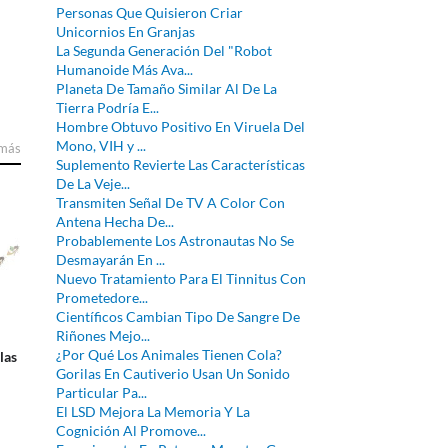
Personas Que Quisieron Criar
Unicornios En Granjas
La Segunda Generación Del "Robot
Humanoide Más Ava...
Planeta De Tamaño Similar Al De La
Tierra Podría E...
Hombre Obtuvo Positivo En Viruela Del
Mono, VIH y ...
 más
Suplemento Revierte Las Características
De La Veje...
Transmiten Señal De TV A Color Con
Antena Hecha De...
Probablemente Los Astronautas No Se
Desmayarán En ...
Nuevo Tratamiento Para El Tinnitus Con
Prometedore...
Científicos Cambian Tipo De Sangre De
Riñones Mejo...
¿Por Qué Los Animales Tienen Cola?
las
Gorilas En Cautiverio Usan Un Sonido
Particular Pa...
El LSD Mejora La Memoria Y La
Cognición Al Promove...