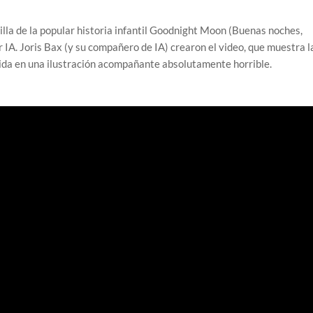
illa de la popular historia infantil Goodnight Moon (Buenas noches,
 IA. Joris Bax (y su compañero de IA) crearon el video, que muestra l
tida en una ilustración acompañante absolutamente horrible.