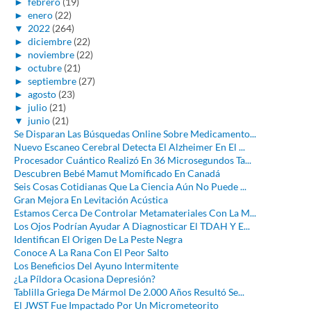
►
febrero
(19)
►
enero
(22)
▼
2022
(264)
►
diciembre
(22)
►
noviembre
(22)
►
octubre
(21)
►
septiembre
(27)
►
agosto
(23)
►
julio
(21)
▼
junio
(21)
Se Disparan Las Búsquedas Online Sobre Medicamento...
Nuevo Escaneo Cerebral Detecta El Alzheimer En El ...
Procesador Cuántico Realizó En 36 Microsegundos Ta...
Descubren Bebé Mamut Momificado En Canadá
Seis Cosas Cotidianas Que La Ciencia Aún No Puede ...
Gran Mejora En Levitación Acústica
Estamos Cerca De Controlar Metamateriales Con La M...
Los Ojos Podrían Ayudar A Diagnosticar El TDAH Y E...
Identifican El Origen De La Peste Negra
Conoce A La Rana Con El Peor Salto
Los Beneficios Del Ayuno Intermitente
¿La Píldora Ocasiona Depresión?
Tablilla Griega De Mármol De 2.000 Años Resultó Se...
El JWST Fue Impactado Por Un Micrometeorito