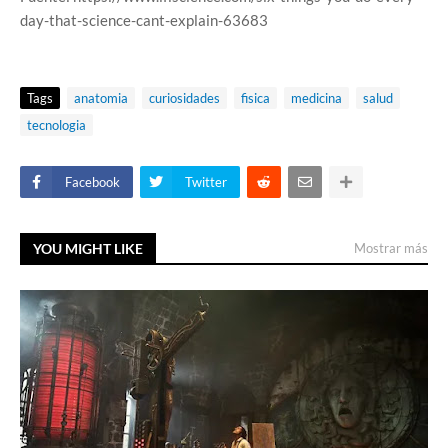
day-that-science-cant-explain-63683
Tags
anatomia
curiosidades
fisica
medicina
salud
tecnologia
Facebook
Twitter
YOU MIGHT LIKE
Mostrar más