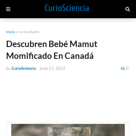
Inicio
curiosidades
Descubren Bebé Mamut
Momificado En Canadá
by
CurioSciencia
-
junio 27, 2022
0