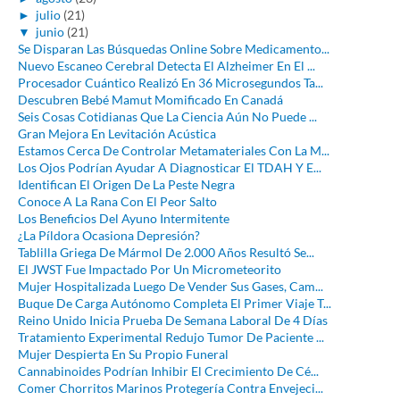
►
julio
(21)
▼
junio
(21)
Se Disparan Las Búsquedas Online Sobre Medicamento...
Nuevo Escaneo Cerebral Detecta El Alzheimer En El ...
Procesador Cuántico Realizó En 36 Microsegundos Ta...
Descubren Bebé Mamut Momificado En Canadá
Seis Cosas Cotidianas Que La Ciencia Aún No Puede ...
Gran Mejora En Levitación Acústica
Estamos Cerca De Controlar Metamateriales Con La M...
Los Ojos Podrían Ayudar A Diagnosticar El TDAH Y E...
Identifican El Origen De La Peste Negra
Conoce A La Rana Con El Peor Salto
Los Beneficios Del Ayuno Intermitente
¿La Píldora Ocasiona Depresión?
Tablilla Griega De Mármol De 2.000 Años Resultó Se...
El JWST Fue Impactado Por Un Micrometeorito
Mujer Hospitalizada Luego De Vender Sus Gases, Cam...
Buque De Carga Autónomo Completa El Primer Viaje T...
Reino Unido Inicia Prueba De Semana Laboral De 4 Días
Tratamiento Experimental Redujo Tumor De Paciente ...
Mujer Despierta En Su Propio Funeral
Cannabinoides Podrían Inhibir El Crecimiento De Cé...
Comer Chorritos Marinos Protegería Contra Envejeci...