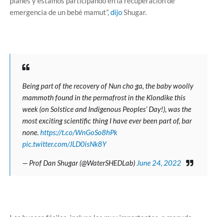
planes y estamos participando en la recuperación de
emergencia de un bebé mamut”,
dijo
Shugar.
Being part of the recovery of Nun cho ga, the baby woolly
mammoth found in the permafrost in the Klondike this
week (on Solstice and Indigenous Peoples’ Day!), was the
most exciting scientific thing I have ever been part of, bar
none.
https://t.co/WnGoSo8hPk
pic.twitter.com/JLD0isNk8Y
— Prof Dan Shugar (@WaterSHEDLab)
June 24, 2022