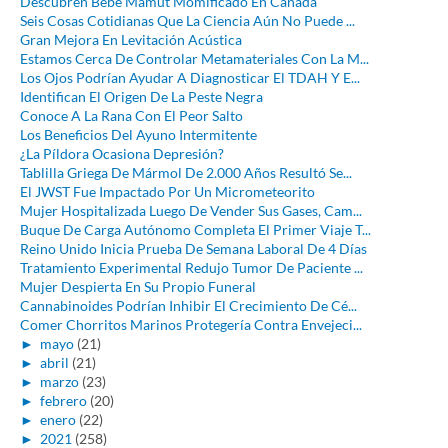
Descubren Bebé Mamut Momificado En Canadá
Seis Cosas Cotidianas Que La Ciencia Aún No Puede ...
Gran Mejora En Levitación Acústica
Estamos Cerca De Controlar Metamateriales Con La M...
Los Ojos Podrían Ayudar A Diagnosticar El TDAH Y E...
Identifican El Origen De La Peste Negra
Conoce A La Rana Con El Peor Salto
Los Beneficios Del Ayuno Intermitente
¿La Píldora Ocasiona Depresión?
Tablilla Griega De Mármol De 2.000 Años Resultó Se...
El JWST Fue Impactado Por Un Micrometeorito
Mujer Hospitalizada Luego De Vender Sus Gases, Cam...
Buque De Carga Autónomo Completa El Primer Viaje T...
Reino Unido Inicia Prueba De Semana Laboral De 4 Días
Tratamiento Experimental Redujo Tumor De Paciente ...
Mujer Despierta En Su Propio Funeral
Cannabinoides Podrían Inhibir El Crecimiento De Cé...
Comer Chorritos Marinos Protegería Contra Envejeci...
►
mayo
(21)
►
abril
(21)
►
marzo
(23)
►
febrero
(20)
►
enero
(22)
►
2021
(258)