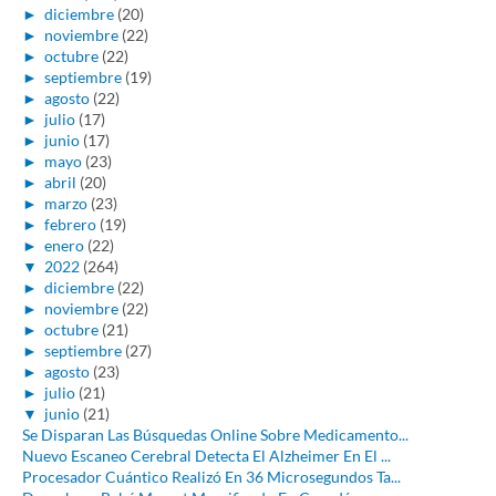
►
diciembre
(20)
►
noviembre
(22)
►
octubre
(22)
►
septiembre
(19)
►
agosto
(22)
►
julio
(17)
►
junio
(17)
►
mayo
(23)
►
abril
(20)
►
marzo
(23)
►
febrero
(19)
►
enero
(22)
▼
2022
(264)
►
diciembre
(22)
►
noviembre
(22)
►
octubre
(21)
►
septiembre
(27)
►
agosto
(23)
►
julio
(21)
▼
junio
(21)
Se Disparan Las Búsquedas Online Sobre Medicamento...
Nuevo Escaneo Cerebral Detecta El Alzheimer En El ...
Procesador Cuántico Realizó En 36 Microsegundos Ta...