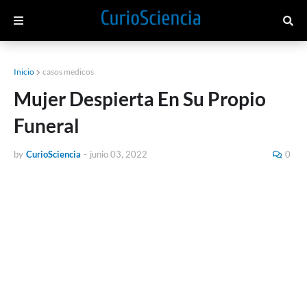
Inicio
casos medicos
Mujer Despierta En Su Propio
Funeral
by
CurioSciencia
-
junio 03, 2022
0