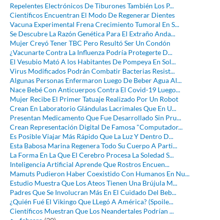
Repelentes Electrónicos De Tiburones También Los P...
Científicos Encuentran El Modo De Regenerar Dientes
Vacuna Experimental Frena Crecimiento Tumoral En S...
Se Descubre La Razón Genética Para El Extraño Anda...
Mujer Creyó Tener TBC Pero Resultó Ser Un Condón
¿Vacunarte Contra La Influenza Podría Protegerte D...
El Vesubio Mató A los Habitantes De Pompeya En Sol...
Virus Modificados Podrán Combatir Bacterias Resist...
Algunas Personas Enfermaron Luego De Beber Agua Al...
Nace Bebé Con Anticuerpos Contra El Covid-19 Luego...
Mujer Recibe El Primer Tatuaje Realizado Por Un Robot
Crean En Laboratorio Glándulas Lacrimales Que En U...
Presentan Medicamento Que Fue Desarrollado Sin Pru...
Crean Representación Digital De Famosa "Computador...
Es Posible Viajar Más Rápido Que La Luz Y Dentro D...
Esta Babosa Marina Regenera Todo Su Cuerpo A Parti...
La Forma En La Que El Cerebro Procesa La Soledad S...
Inteligencia Artificial Aprende Que Rostros Encuen...
Mamuts Pudieron Haber Coexistido Con Humanos En Nu...
Estudio Muestra Que Los Ateos Tienen Una Brújula M...
Padres Que Se Involucran Más En El Cuidado Del Beb...
¿Quién Fué El Vikingo Que LLegó A América? (Spoile...
Científicos Muestran Que Los Neandertales Podrían ...