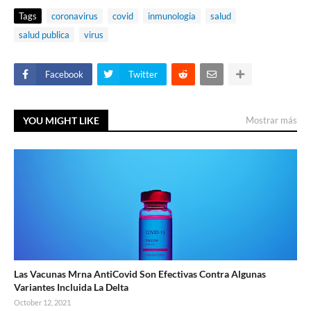
Tags
coronavirus
covid
inmunologia
salud
salud publica
virus
Facebook
Twitter
YOU MIGHT LIKE
Mostrar más
Las Vacunas Mrna AntiCovid Son Efectivas Contra Algunas
Variantes Incluida La Delta
October 12, 2021