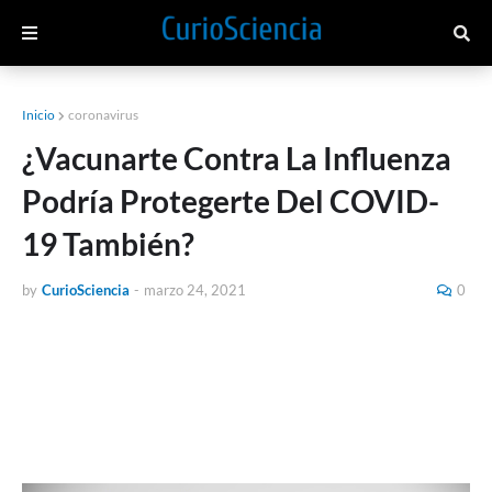
Inicio
coronavirus
¿Vacunarte Contra La Influenza
Podría Protegerte Del COVID-
19 También?
by
CurioSciencia
-
marzo 24, 2021
0