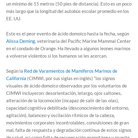
un mínimo de 15 metros (50 pies de distancia). Esto es un poco
más largo que la longitud del autobús escolar promedio en los
EE. UU.
Este es el peor evento de ácido domoico hasta la fecha, según
Alissa Deming
, veterinaria del Pacific Marine Mammal Center
en el condado de Orange. Ha llevado a algunos leones marinos
a volverse violentos si los humanos se les acercan.
Según la
Red de Varamientos de Mamíferos Marinos de
California
(CIMWI, por sus siglas en inglés) “los signos
visuales de ácido domoico observados por los voluntarios de
CIMWI incluyeron: desorientación, letargo, ojos saltones,
alteración de la locomoción (incapaz de salir de las olas),
capacidad cognitiva debilitada (desconocimiento del entorno,
agitación), balanceo y oscilación rítmicos de la cabeza,
movimientos corporales incontrolables, convulsiones de gran
mal, falta de respuesta y degradación continua de estos signos
de salud, así como falta de recuperación espontánea y muerte