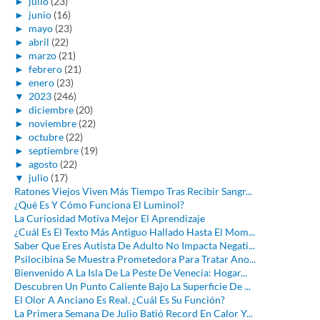
►
julio
(23)
►
junio
(16)
►
mayo
(23)
►
abril
(22)
►
marzo
(21)
►
febrero
(21)
►
enero
(23)
▼
2023
(246)
►
diciembre
(20)
►
noviembre
(22)
►
octubre
(22)
►
septiembre
(19)
►
agosto
(22)
▼
julio
(17)
Ratones Viejos Viven Más Tiempo Tras Recibir Sangr...
¿Qué Es Y Cómo Funciona El Luminol?
La Curiosidad Motiva Mejor El Aprendizaje
¿Cuál Es El Texto Más Antiguo Hallado Hasta El Mom...
Saber Que Eres Autista De Adulto No Impacta Negati...
Psilocibina Se Muestra Prometedora Para Tratar Ano...
Bienvenido A La Isla De La Peste De Venecia: Hogar...
Descubren Un Punto Caliente Bajo La Superficie De ...
El Olor A Anciano Es Real. ¿Cuál Es Su Función?
La Primera Semana De Julio Batió Record En Calor Y...