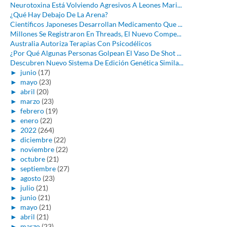
Neurotoxina Está Volviendo Agresivos A Leones Mari...
¿Qué Hay Debajo De La Arena?
Científicos Japoneses Desarrollan Medicamento Que ...
Millones Se Registraron En Threads, El Nuevo Compe...
Australia Autoriza Terapias Con Psicodélicos
¿Por Qué Algunas Personas Golpean El Vaso De Shot ...
Descubren Nuevo Sistema De Edición Genética Simila...
►
junio
(17)
►
mayo
(23)
►
abril
(20)
►
marzo
(23)
►
febrero
(19)
►
enero
(22)
►
2022
(264)
►
diciembre
(22)
►
noviembre
(22)
►
octubre
(21)
►
septiembre
(27)
►
agosto
(23)
►
julio
(21)
►
junio
(21)
►
mayo
(21)
►
abril
(21)
►
marzo
(23)