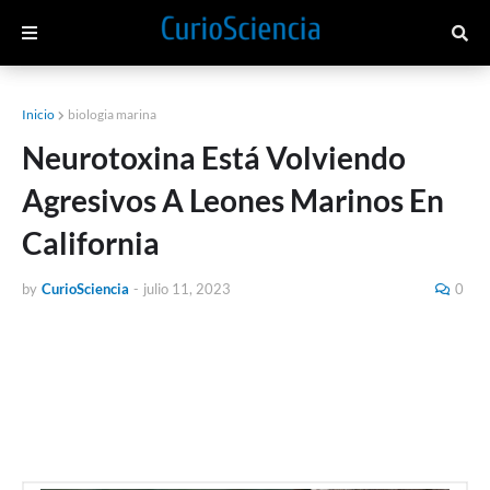
Inicio
biologia marina
Neurotoxina Está Volviendo
Agresivos A Leones Marinos En
California
by
CurioSciencia
-
julio 11, 2023
0