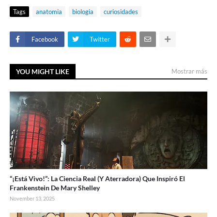
Tags
anatomia
biologia
curiosidades
Facebook
Twitter
YOU MIGHT LIKE
Mostrar más
“¡Está Vivo!”: La Ciencia Real (Y Aterradora) Que Inspiró El
Frankenstein De Mary Shelley
November 13, 2025