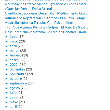
Neurotoxina Está Volviendo Agresivos A Leones Mari...
¿Qué Hay Debajo De La Arena?
Científicos Japoneses Desarrollan Medicamento Que ...
Millones Se Registraron En Threads, El Nuevo Compe...
Australia Autoriza Terapias Con Psicodélicos
¿Por Qué Algunas Personas Golpean El Vaso De Shot ...
Descubren Nuevo Sistema De Edición Genética Simila...
►
junio
(17)
►
mayo
(23)
►
abril
(20)
►
marzo
(23)
►
febrero
(19)
►
enero
(22)
►
2022
(264)
►
diciembre
(22)
►
noviembre
(22)
►
octubre
(21)
►
septiembre
(27)
►
agosto
(23)
►
julio
(21)
►
junio
(21)
►
mayo
(21)
►
abril
(21)