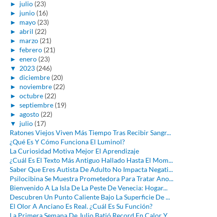
►
julio
(23)
►
junio
(16)
►
mayo
(23)
►
abril
(22)
►
marzo
(21)
►
febrero
(21)
►
enero
(23)
▼
2023
(246)
►
diciembre
(20)
►
noviembre
(22)
►
octubre
(22)
►
septiembre
(19)
►
agosto
(22)
▼
julio
(17)
Ratones Viejos Viven Más Tiempo Tras Recibir Sangr...
¿Qué Es Y Cómo Funciona El Luminol?
La Curiosidad Motiva Mejor El Aprendizaje
¿Cuál Es El Texto Más Antiguo Hallado Hasta El Mom...
Saber Que Eres Autista De Adulto No Impacta Negati...
Psilocibina Se Muestra Prometedora Para Tratar Ano...
Bienvenido A La Isla De La Peste De Venecia: Hogar...
Descubren Un Punto Caliente Bajo La Superficie De ...
El Olor A Anciano Es Real. ¿Cuál Es Su Función?
La Primera Semana De Julio Batió Record En Calor Y...