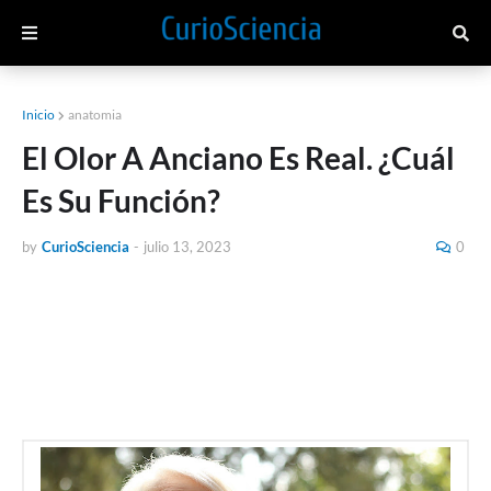
Inicio
anatomia
El Olor A Anciano Es Real. ¿Cuál
Es Su Función?
by
CurioSciencia
-
julio 13, 2023
0