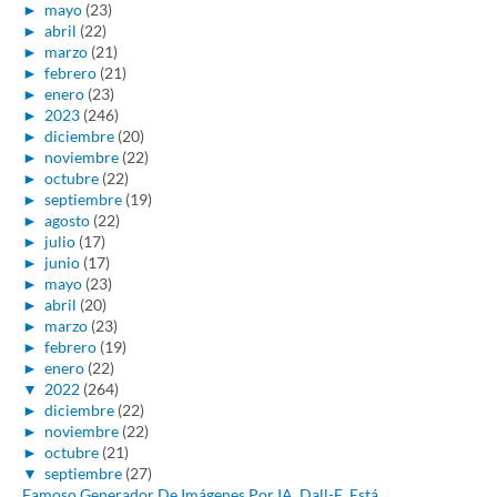
►
mayo
(23)
►
abril
(22)
►
marzo
(21)
►
febrero
(21)
►
enero
(23)
►
2023
(246)
►
diciembre
(20)
►
noviembre
(22)
►
octubre
(22)
►
septiembre
(19)
►
agosto
(22)
►
julio
(17)
►
junio
(17)
►
mayo
(23)
►
abril
(20)
►
marzo
(23)
►
febrero
(19)
►
enero
(22)
▼
2022
(264)
►
diciembre
(22)
►
noviembre
(22)
►
octubre
(21)
▼
septiembre
(27)
Famoso Generador De Imágenes Por IA, Dall-E, Está ...