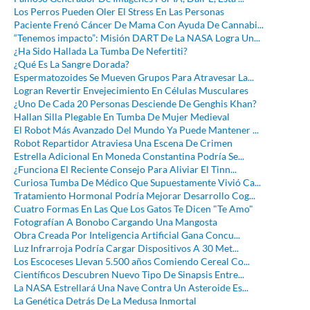
Los Perros Pueden Oler El Stress En Las Personas
Paciente Frenó Cáncer De Mama Con Ayuda De Cannabi...
“Tenemos impacto”: Misión DART De La NASA Logra Un...
¿Ha Sido Hallada La Tumba De Nefertiti?
¿Qué Es La Sangre Dorada?
Espermatozoides Se Mueven Grupos Para Atravesar La...
Logran Revertir Envejecimiento En Células Musculares
¿Uno De Cada 20 Personas Desciende De Genghis Khan?
Hallan Silla Plegable En Tumba De Mujer Medieval
El Robot Más Avanzado Del Mundo Ya Puede Mantener ...
Robot Repartidor Atraviesa Una Escena De Crimen
Estrella Adicional En Moneda Constantina Podría Se...
¿Funciona El Reciente Consejo Para Aliviar El Tinn...
Curiosa Tumba De Médico Que Supuestamente Vivió Ca...
Tratamiento Hormonal Podría Mejorar Desarrollo Cog...
Cuatro Formas En Las Que Los Gatos Te Dicen "Te Amo"
Fotografían A Bonobo Cargando Una Mangosta
Obra Creada Por Inteligencia Artificial Gana Concu...
Luz Infrarroja Podría Cargar Dispositivos A 30 Met...
Los Escoceses Llevan 5.500 años Comiendo Cereal Co...
Científicos Descubren Nuevo Tipo De Sinapsis Entre...
La NASA Estrellará Una Nave Contra Un Asteroide Es...
La Genética Detrás De La Medusa Inmortal