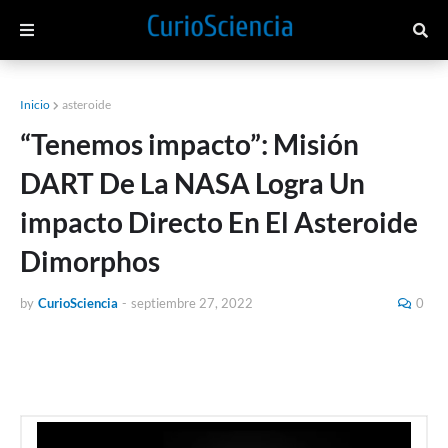
Inicio
asteroide
“Tenemos impacto”: Misión
DART De La NASA Logra Un
impacto Directo En El Asteroide
Dimorphos
by
CurioSciencia
-
septiembre 27, 2022
0