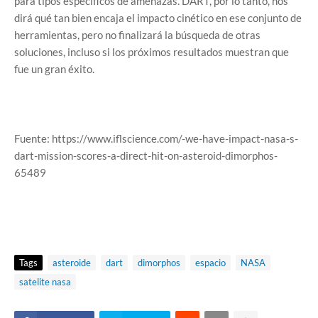
para tipos específicos de amenazas. DART, por lo tanto, nos
dirá qué tan bien encaja el impacto cinético en ese conjunto de
herramientas, pero no finalizará la búsqueda de otras
soluciones, incluso si los próximos resultados muestran que
fue un gran éxito.
Fuente: https://www.iflscience.com/-we-have-impact-nasa-s-
dart-mission-scores-a-direct-hit-on-asteroid-dimorphos-
65489
Tags
asteroide
dart
dimorphos
espacio
NASA
satelite nasa