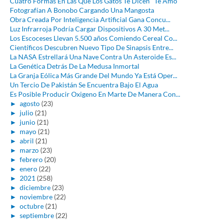
Cuatro Formas En Las Que Los Gatos Te Dicen "Te Amo"
Fotografían A Bonobo Cargando Una Mangosta
Obra Creada Por Inteligencia Artificial Gana Concu...
Luz Infrarroja Podría Cargar Dispositivos A 30 Met...
Los Escoceses Llevan 5.500 años Comiendo Cereal Co...
Científicos Descubren Nuevo Tipo De Sinapsis Entre...
La NASA Estrellará Una Nave Contra Un Asteroide Es...
La Genética Detrás De La Medusa Inmortal
La Granja Eólica Más Grande Del Mundo Ya Está Oper...
Un Tercio De Pakistán Se Encuentra Bajo El Agua
Es Posible Producir Oxigeno En Marte De Manera Con...
►
agosto
(23)
►
julio
(21)
►
junio
(21)
►
mayo
(21)
►
abril
(21)
►
marzo
(23)
►
febrero
(20)
►
enero
(22)
►
2021
(258)
►
diciembre
(23)
►
noviembre
(22)
►
octubre
(21)
►
septiembre
(22)