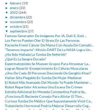
►
febrero
(19)
►
enero
(22)
▼
2022
(264)
►
diciembre
(22)
►
noviembre
(22)
►
octubre
(21)
▼
septiembre
(27)
Famoso Generador De Imágenes Por IA, Dall-E, Está ...
Los Perros Pueden Oler El Stress En Las Personas
Paciente Frenó Cáncer De Mama Con Ayuda De Cannabi...
“Tenemos impacto”: Misión DART De La NASA Logra Un...
¿Ha Sido Hallada La Tumba De Nefertiti?
¿Qué Es La Sangre Dorada?
Espermatozoides Se Mueven Grupos Para Atravesar La...
Logran Revertir Envejecimiento En Células Musculares
¿Uno De Cada 20 Personas Desciende De Genghis Khan?
Hallan Silla Plegable En Tumba De Mujer Medieval
El Robot Más Avanzado Del Mundo Ya Puede Mantener ...
Robot Repartidor Atraviesa Una Escena De Crimen
Estrella Adicional En Moneda Constantina Podría Se...
¿Funciona El Reciente Consejo Para Aliviar El Tinn...
Curiosa Tumba De Médico Que Supuestamente Vivió Ca...
Tratamiento Hormonal Podría Mejorar Desarrollo Cog...