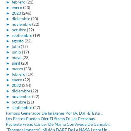
►
febrero
(21)
►
enero
(23)
►
2023
(246)
►
diciembre
(20)
►
noviembre
(22)
►
octubre
(22)
►
septiembre
(19)
►
agosto
(22)
►
julio
(17)
►
junio
(17)
►
mayo
(23)
►
abril
(20)
►
marzo
(23)
►
febrero
(19)
►
enero
(22)
▼
2022
(264)
►
diciembre
(22)
►
noviembre
(22)
►
octubre
(21)
▼
septiembre
(27)
Famoso Generador De Imágenes Por IA, Dall-E, Está ...
Los Perros Pueden Oler El Stress En Las Personas
Paciente Frenó Cáncer De Mama Con Ayuda De Cannabi...
“Tenemos impacto”: Misión DART De La NASA Logra Un...