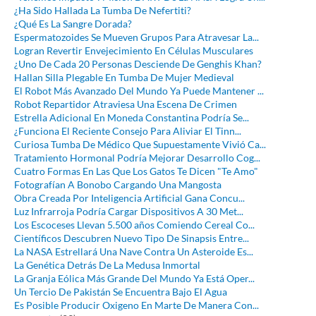
¿Ha Sido Hallada La Tumba De Nefertiti?
¿Qué Es La Sangre Dorada?
Espermatozoides Se Mueven Grupos Para Atravesar La...
Logran Revertir Envejecimiento En Células Musculares
¿Uno De Cada 20 Personas Desciende De Genghis Khan?
Hallan Silla Plegable En Tumba De Mujer Medieval
El Robot Más Avanzado Del Mundo Ya Puede Mantener ...
Robot Repartidor Atraviesa Una Escena De Crimen
Estrella Adicional En Moneda Constantina Podría Se...
¿Funciona El Reciente Consejo Para Aliviar El Tinn...
Curiosa Tumba De Médico Que Supuestamente Vivió Ca...
Tratamiento Hormonal Podría Mejorar Desarrollo Cog...
Cuatro Formas En Las Que Los Gatos Te Dicen "Te Amo"
Fotografían A Bonobo Cargando Una Mangosta
Obra Creada Por Inteligencia Artificial Gana Concu...
Luz Infrarroja Podría Cargar Dispositivos A 30 Met...
Los Escoceses Llevan 5.500 años Comiendo Cereal Co...
Científicos Descubren Nuevo Tipo De Sinapsis Entre...
La NASA Estrellará Una Nave Contra Un Asteroide Es...
La Genética Detrás De La Medusa Inmortal
La Granja Eólica Más Grande Del Mundo Ya Está Oper...
Un Tercio De Pakistán Se Encuentra Bajo El Agua
Es Posible Producir Oxigeno En Marte De Manera Con...