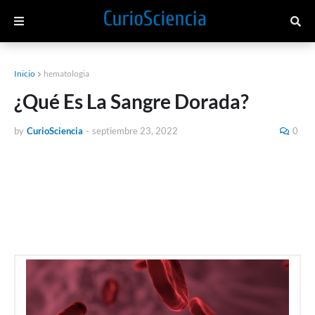
Inicio
hematologia
¿Qué Es La Sangre Dorada?
by
CurioSciencia
-
septiembre 23, 2022
0