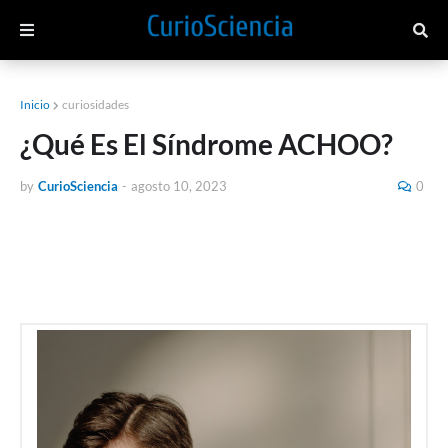
Inicio
curiosidades
¿Qué Es El Síndrome ACHOO?
by
CurioSciencia
-
agosto 10, 2023
0