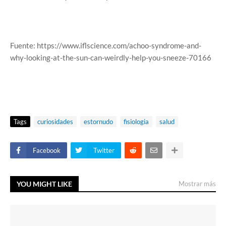
Fuente: https://www.iflscience.com/achoo-syndrome-and-
why-looking-at-the-sun-can-weirdly-help-you-sneeze-70166
Tags
curiosidades
estornudo
fisiologia
salud
Facebook
Twitter
YOU MIGHT LIKE
Mostrar más