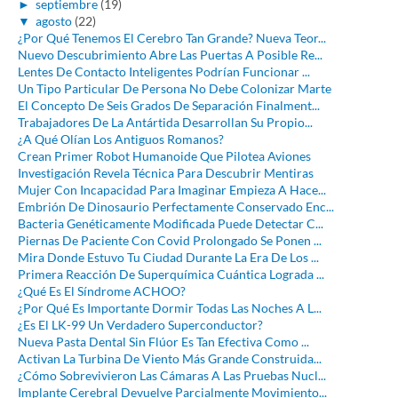
►
septiembre
(19)
▼
agosto
(22)
¿Por Qué Tenemos El Cerebro Tan Grande? Nueva Teor...
Nuevo Descubrimiento Abre Las Puertas A Posible Re...
Lentes De Contacto Inteligentes Podrían Funcionar ...
Un Tipo Particular De Persona No Debe Colonizar Marte
El Concepto De Seis Grados De Separación Finalment...
Trabajadores De La Antártida Desarrollan Su Propio...
¿A Qué Olían Los Antiguos Romanos?
Crean Primer Robot Humanoide Que Pilotea Aviones
Investigación Revela Técnica Para Descubrir Mentiras
Mujer Con Incapacidad Para Imaginar Empieza A Hace...
Embrión De Dinosaurio Perfectamente Conservado Enc...
Bacteria Genéticamente Modificada Puede Detectar C...
Piernas De Paciente Con Covid Prolongado Se Ponen ...
Mira Donde Estuvo Tu Ciudad Durante La Era De Los ...
Primera Reacción De Superquímica Cuántica Lograda ...
¿Qué Es El Síndrome ACHOO?
¿Por Qué Es Importante Dormir Todas Las Noches A L...
¿Es El LK-99 Un Verdadero Superconductor?
Nueva Pasta Dental Sin Flúor Es Tan Efectiva Como ...
Activan La Turbina De Viento Más Grande Construida...
¿Cómo Sobrevivieron Las Cámaras A Las Pruebas Nucl...
Implante Cerebral Devuelve Parcialmente Movimiento...