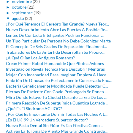
►
noviembre
(22)
►
octubre
(22)
►
septiembre
(19)
▼
agosto
(22)
¿Por Qué Tenemos El Cerebro Tan Grande? Nueva Teor...
Nuevo Descubrimiento Abre Las Puertas A Posible Re...
Lentes De Contacto Inteligentes Podrían Funcionar ...
Un Tipo Particular De Persona No Debe Colonizar Marte
El Concepto De Seis Grados De Separación Finalment...
Trabajadores De La Antártida Desarrollan Su Propio...
¿A Qué Olían Los Antiguos Romanos?
Crean Primer Robot Humanoide Que Pilotea Aviones
Investigación Revela Técnica Para Descubrir Mentiras
Mujer Con Incapacidad Para Imaginar Empieza A Hace...
Embrión De Dinosaurio Perfectamente Conservado Enc...
Bacteria Genéticamente Modificada Puede Detectar C...
Piernas De Paciente Con Covid Prolongado Se Ponen ...
Mira Donde Estuvo Tu Ciudad Durante La Era De Los ...
Primera Reacción De Superquímica Cuántica Lograda ...
¿Qué Es El Síndrome ACHOO?
¿Por Qué Es Importante Dormir Todas Las Noches A L...
¿Es El LK-99 Un Verdadero Superconductor?
Nueva Pasta Dental Sin Flúor Es Tan Efectiva Como ...
Activan La Turbina De Viento Más Grande Construida...