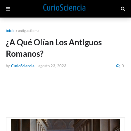
Inicio
antigua Roma
¿A Qué Olían Los Antiguos
Romanos?
by
CurioSciencia
-
agosto 23, 2023
0