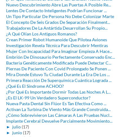
Nuevo Descubrimiento Abre Las Puertas A Posible Re...
Lentes De Contacto Inteligentes Podrían Funcionar ...
Un Tipo Particular De Persona No Debe Colonizar Marte
El Concepto De Seis Grados De Separación Finalment...
Trabajadores De La Antártida Desarrollan Su Propio...
¿A Qué Olían Los Antiguos Romanos?
Crean Primer Robot Humanoide Que Pilotea Aviones
Investigación Revela Técnica Para Descubrir Mentiras
Mujer Con Incapacidad Para Imaginar Empieza A Hace...
Embrión De Dinosaurio Perfectamente Conservado Enc...
Bacteria Genéticamente Modificada Puede Detectar C...
Piernas De Paciente Con Covid Prolongado Se Ponen ...
Mira Donde Estuvo Tu Ciudad Durante La Era De Los ...
Primera Reacción De Superquímica Cuántica Lograda ...
¿Qué Es El Síndrome ACHOO?
¿Por Qué Es Importante Dormir Todas Las Noches A L...
¿Es El LK-99 Un Verdadero Superconductor?
Nueva Pasta Dental Sin Flúor Es Tan Efectiva Como ...
Activan La Turbina De Viento Más Grande Construida...
¿Cómo Sobrevivieron Las Cámaras A Las Pruebas Nucl...
Implante Cerebral Devuelve Parcialmente Movimiento...
►
julio
(17)
►
junio
(17)