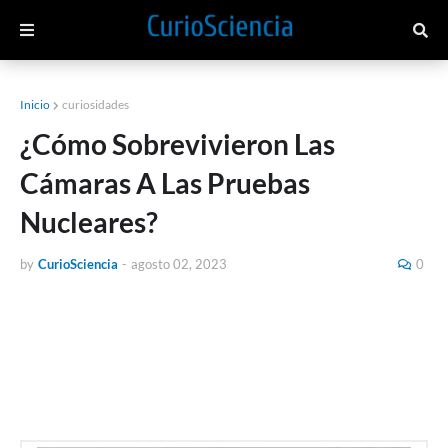
Inicio
curiosidades
¿Cómo Sobrevivieron Las
Cámaras A Las Pruebas
Nucleares?
by
CurioSciencia
-
agosto 02, 2023
0