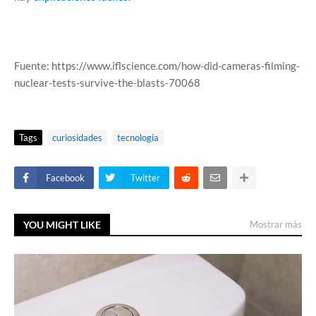
Fuente: https://www.iflscience.com/how-did-cameras-filming-
nuclear-tests-survive-the-blasts-70068
Tags
curiosidades
tecnologia
Facebook
Twitter
YOU MIGHT LIKE
Mostrar más