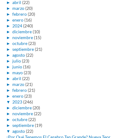
►
abril
(22)
►
marzo
(20)
►
febrero
(20)
►
enero
(16)
►
2024
(240)
►
diciembre
(10)
►
noviembre
(15)
►
octubre
(23)
►
septiembre
(21)
►
agosto
(22)
►
julio
(23)
►
junio
(16)
►
mayo
(23)
►
abril
(22)
►
marzo
(21)
►
febrero
(21)
►
enero
(23)
▼
2023
(246)
►
diciembre
(20)
►
noviembre
(22)
►
octubre
(22)
►
septiembre
(19)
▼
agosto
(22)
¿Por Qué Tenemos El Cerebro Tan Grande? Nueva Teor...