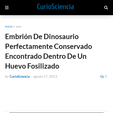
Inicio
aves
Embrión De Dinosaurio
Perfectamente Conservado
Encontrado Dentro De Un
Huevo Fosilizado
by
CurioSciencia
-
agosto 17, 2023
0