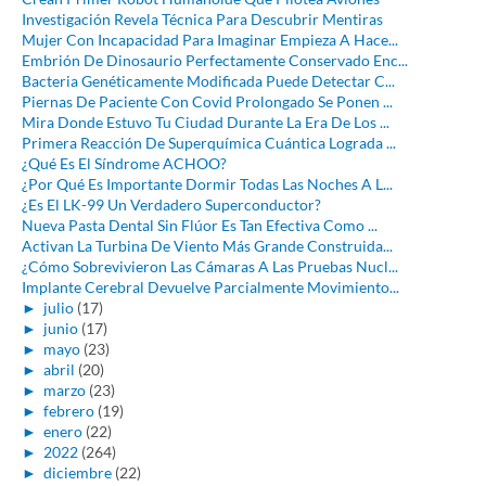
Investigación Revela Técnica Para Descubrir Mentiras
Mujer Con Incapacidad Para Imaginar Empieza A Hace...
Embrión De Dinosaurio Perfectamente Conservado Enc...
Bacteria Genéticamente Modificada Puede Detectar C...
Piernas De Paciente Con Covid Prolongado Se Ponen ...
Mira Donde Estuvo Tu Ciudad Durante La Era De Los ...
Primera Reacción De Superquímica Cuántica Lograda ...
¿Qué Es El Síndrome ACHOO?
¿Por Qué Es Importante Dormir Todas Las Noches A L...
¿Es El LK-99 Un Verdadero Superconductor?
Nueva Pasta Dental Sin Flúor Es Tan Efectiva Como ...
Activan La Turbina De Viento Más Grande Construida...
¿Cómo Sobrevivieron Las Cámaras A Las Pruebas Nucl...
Implante Cerebral Devuelve Parcialmente Movimiento...
►
julio
(17)
►
junio
(17)
►
mayo
(23)
►
abril
(20)
►
marzo
(23)
►
febrero
(19)
►
enero
(22)
►
2022
(264)
►
diciembre
(22)