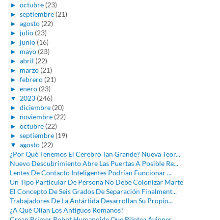
►
octubre
(23)
►
septiembre
(21)
►
agosto
(22)
►
julio
(23)
►
junio
(16)
►
mayo
(23)
►
abril
(22)
►
marzo
(21)
►
febrero
(21)
►
enero
(23)
▼
2023
(246)
►
diciembre
(20)
►
noviembre
(22)
►
octubre
(22)
►
septiembre
(19)
▼
agosto
(22)
¿Por Qué Tenemos El Cerebro Tan Grande? Nueva Teor...
Nuevo Descubrimiento Abre Las Puertas A Posible Re...
Lentes De Contacto Inteligentes Podrían Funcionar ...
Un Tipo Particular De Persona No Debe Colonizar Marte
El Concepto De Seis Grados De Separación Finalment...
Trabajadores De La Antártida Desarrollan Su Propio...
¿A Qué Olían Los Antiguos Romanos?
Crean Primer Robot Humanoide Que Pilotea Aviones