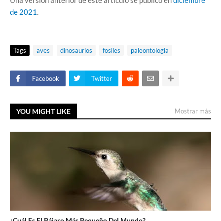
Una versión anterior de este artículo se publicó en
diciembre
de 2021
.
Tags
aves
dinosaurios
fosiles
paleontologia
Facebook
Twitter
YOU MIGHT LIKE
Mostrar más
¿Cuál Es El Pájaro Más Pequeño Del Mundo?