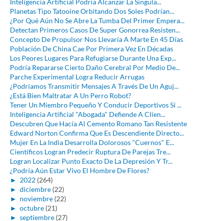
Inteligencia Artificial Podría Alcanzar La Singula...
Planetas Tipo Tatooine Orbitando Dos Soles Podrían...
¿Por Qué Aún No Se Abre La Tumba Del Primer Empera...
Detectan Primeros Casos De Super Gonorrea Resisten...
Concepto De Propulsor Nos Llevaría A Marte En 45 Días
Población De China Cae Por Primera Vez En Décadas
Los Peores Lugares Para Refugiarse Durante Una Exp...
Podría Repararse Cierto Daño Cerebral Por Medio De...
Parche Experimental Logra Reducir Arrugas
¿Podríamos Transmitir Mensajes A Través De Un Aguj...
¿Está Bien Maltratar A Un Perro Robot?
Tener Un Miembro Pequeño Y Conducir Deportivos Sí ...
Inteligencia Artificial "Abogada" Defiende A Clien...
Descubren Que Hacía Al Cemento Romano Tan Resistente
Edward Norton Confirma Que Es Descendiente Directo...
Mujer En La India Desarrolla Dolorosos "Cuernos" E...
Científicos Logran Predecir Ruptura De Parejas Tre...
Logran Localizar Punto Exacto De La Depresión Y Tr...
¿Podría Aún Estar Vivo El Hombre De Flores?
►
2022
(264)
►
diciembre
(22)
►
noviembre
(22)
►
octubre
(21)
►
septiembre
(27)