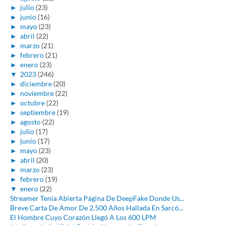
►
julio
(23)
►
junio
(16)
►
mayo
(23)
►
abril
(22)
►
marzo
(21)
►
febrero
(21)
►
enero
(23)
▼
2023
(246)
►
diciembre
(20)
►
noviembre
(22)
►
octubre
(22)
►
septiembre
(19)
►
agosto
(22)
►
julio
(17)
►
junio
(17)
►
mayo
(23)
►
abril
(20)
►
marzo
(23)
►
febrero
(19)
▼
enero
(22)
Streamer Tenía Abierta Página De DeepFake Donde Us...
Breve Carta De Amor De 2.500 Años Hallada En Sarcó...
El Hombre Cuyo Corazón Llegó A Los 600 LPM