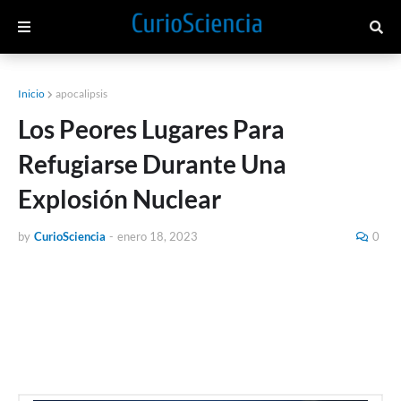
Inicio
apocalipsis
Los Peores Lugares Para
Refugiarse Durante Una
Explosión Nuclear
by
CurioSciencia
-
enero 18, 2023
0