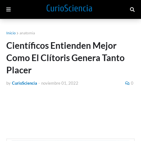
Inicio
anatomia
Científicos Entienden Mejor
Como El Clítoris Genera Tanto
Placer
by
CurioSciencia
-
noviembre 01, 2022
0