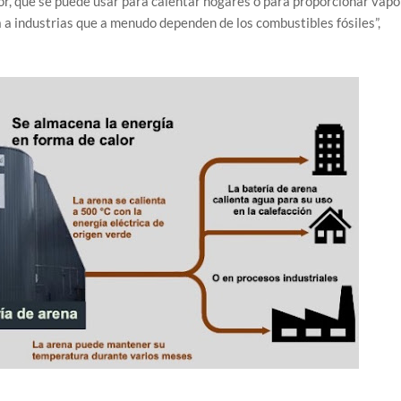
lor, que se puede usar para calentar hogares o para proporcionar vapo
 a industrias que a menudo dependen de los combustibles fósiles”,