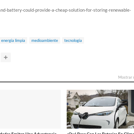
and-battery-could-provide-a-cheap-solution-for-storing-renewable-
energia limpia
medioambiente
tecnologia
Mostrar
dades Emiten Una Advertencia
¿Qué Pasa Con Las Baterías En Clim