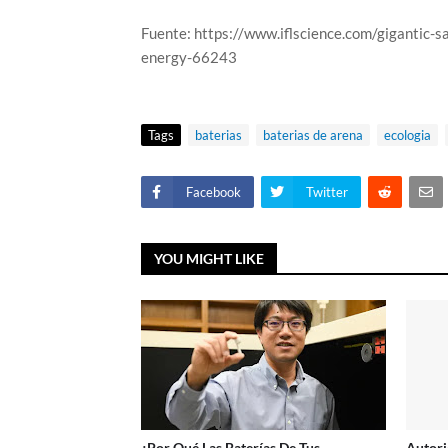
Fuente: https://www.iflscience.com/gigantic-s
energy-66243
Tags
baterias
baterias de arena
ecologia
Facebook
Twitter
YOU MIGHT LIKE
¿Por Qué Las Baterías De Tus
Autori