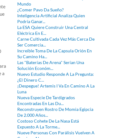
Mundo
nte
¿Comer Pavo Da Sueño?
que
Inteligencia Artificial Analiza Quien
Podría Ganar...
La ESA Quiere Construir Una Central
Eléctrica En E...
Carne Cultivada Cada Vez Más Cerca De
Ser Comercia...
Increíble Toma De La Capsula Orión En
0
Su Camino Ha...
Las "Baterías De Arena" Serían Una
para
Solución Económ...
e a
Nuevo Estudio Responde A La Pregunta:
¿El Dinero C...
¡Despegue! Artemis I Va En Camino A La
Luna
Nueva Especie De Tardígrados
Encontradas En Las Du...
Reconstruyen Rostro De Momia Egipcia
De 2.000 Años...
Costoso Cohete De La Nasa Está
Expuesto A La Torme...
Nueve Personas Con Parálisis Vuelven A