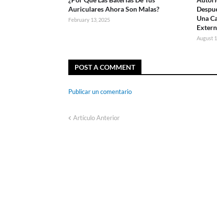
Auriculares Ahora Son Malas?
Despué
Una Ca
February 13, 2025
Extern
August 1
POST A COMMENT
Publicar un comentario
Artículo Anterior