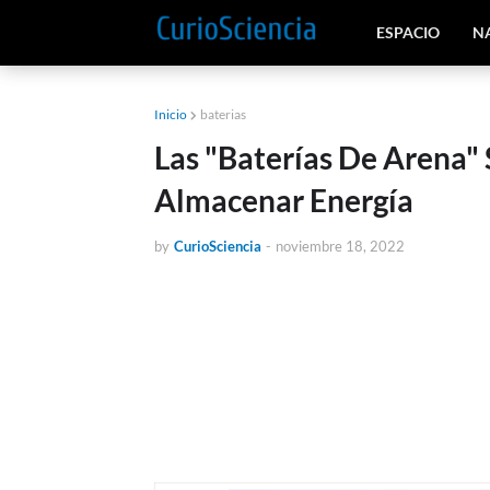
ESPACIO
N
Inicio
baterias
Las "Baterías De Arena"
Almacenar Energía
by
CurioSciencia
-
noviembre 18, 2022