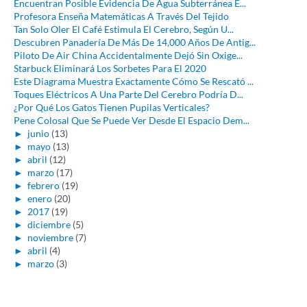
Encuentran Posible Evidencia De Agua Subterránea E...
Profesora Enseña Matemáticas A Través Del Tejido
Tan Solo Oler El Café Estimula El Cerebro, Según U...
Descubren Panadería De Más De 14,000 Años De Antig...
Piloto De Air China Accidentalmente Dejó Sin Oxige...
Starbuck Eliminará Los Sorbetes Para El 2020
Este Diagrama Muestra Exactamente Cómo Se Rescató ...
Toques Eléctricos A Una Parte Del Cerebro Podría D...
¿Por Qué Los Gatos Tienen Pupilas Verticales?
Pene Colosal Que Se Puede Ver Desde El Espacio Dem...
►
junio
(13)
►
mayo
(13)
►
abril
(12)
►
marzo
(17)
►
febrero
(19)
►
enero
(20)
►
2017
(19)
►
diciembre
(5)
►
noviembre
(7)
►
abril
(4)
►
marzo
(3)