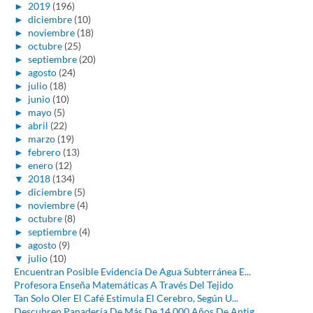
►
2019
(196)
►
diciembre
(10)
►
noviembre
(18)
►
octubre
(25)
►
septiembre
(20)
►
agosto
(24)
►
julio
(18)
►
junio
(10)
►
mayo
(5)
►
abril
(22)
►
marzo
(19)
►
febrero
(13)
►
enero
(12)
▼
2018
(134)
►
diciembre
(5)
►
noviembre
(4)
►
octubre
(8)
►
septiembre
(4)
►
agosto
(9)
▼
julio
(10)
Encuentran Posible Evidencia De Agua Subterránea E...
Profesora Enseña Matemáticas A Través Del Tejido
Tan Solo Oler El Café Estimula El Cerebro, Según U...
Descubren Panadería De Más De 14,000 Años De Antig...