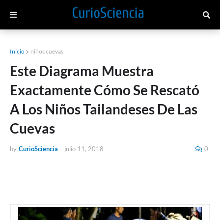
Inicio
niños cuevas
Este Diagrama Muestra
Exactamente Cómo Se Rescató
A Los Niños Tailandeses De Las
Cuevas
by
CurioSciencia
-
julio 11, 2018
0