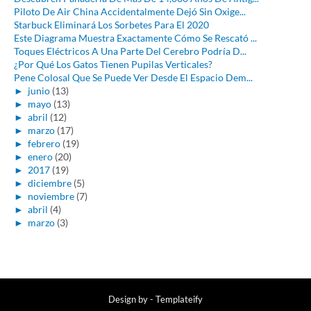
Piloto De Air China Accidentalmente Dejó Sin Oxige...
Starbuck Eliminará Los Sorbetes Para El 2020
Este Diagrama Muestra Exactamente Cómo Se Rescató ...
Toques Eléctricos A Una Parte Del Cerebro Podría D...
¿Por Qué Los Gatos Tienen Pupilas Verticales?
Pene Colosal Que Se Puede Ver Desde El Espacio Dem...
►
junio
(13)
►
mayo
(13)
►
abril
(12)
►
marzo
(17)
►
febrero
(19)
►
enero
(20)
►
2017
(19)
►
diciembre
(5)
►
noviembre
(7)
►
abril
(4)
►
marzo
(3)
Design by -
Templateify