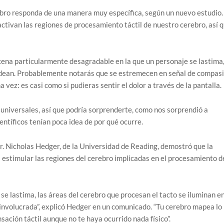
ebro responda de una manera muy específica, según un nuevo estudio.
ctivan las regiones de procesamiento táctil de nuestro cerebro, así q
scena particularmente desagradable en la que un personaje se lastima
rodean. Probablemente notarás que se estremecen en señal de compasi
ez: es casi como si pudieras sentir el dolor a través de la pantalla.
universales, así que podría sorprenderte, como nos sorprendió a
entíficos tenían poca idea de por qué ocurre.
Dr. Nicholas Hedger, de la Universidad de Reading, demostró que la
ra estimular las regiones del cerebro implicadas en el procesamiento d
 se lastima, las áreas del cerebro que procesan el tacto se iluminan e
 involucrada”, explicó Hedger en un comunicado. “Tu cerebro mapea lo
sación táctil aunque no te haya ocurrido nada físico”.