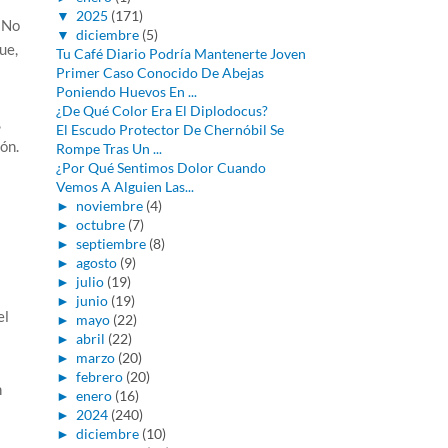
▼
2025
(171)
 No
▼
diciembre
(5)
ue,
Tu Café Diario Podría Mantenerte Joven
Primer Caso Conocido De Abejas
Poniendo Huevos En ...
¿De Qué Color Era El Diplodocus?
,
El Escudo Protector De Chernóbil Se
ón.
Rompe Tras Un ...
¿Por Qué Sentimos Dolor Cuando
Vemos A Alguien Las...
►
noviembre
(4)
►
octubre
(7)
►
septiembre
(8)
►
agosto
(9)
►
julio
(19)
►
junio
(19)
el
►
mayo
(22)
►
abril
(22)
►
marzo
(20)
►
febrero
(20)
n
►
enero
(16)
►
2024
(240)
►
diciembre
(10)