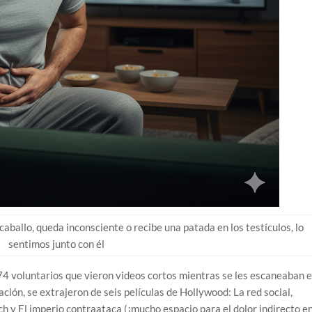
caballo, queda inconsciente o recibe una patada en los testículos, lo
sentimos junto con él
174 voluntarios que vieron videos cortos mientras se les escaneaban e
ción, se extrajeron de seis películas de Hollywood: La red social,
 y El imperio contraataca (¡mucho espacio para el dolor indirecto e