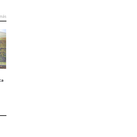
 más
ca