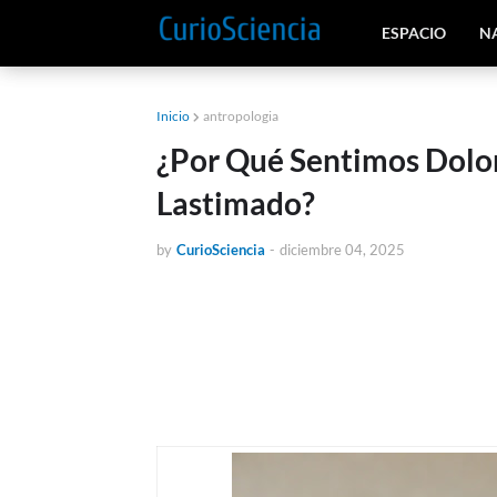
ESPACIO
N
Inicio
antropologia
¿Por Qué Sentimos Dolo
Lastimado?
by
CurioSciencia
-
diciembre 04, 2025