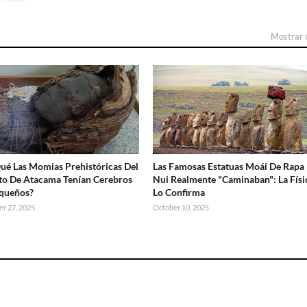
Mostrar
ué Las Momias Prehistóricas Del
Las Famosas Estatuas Moái De Rapa
to De Atacama Tenían Cerebros
Nui Realmente "Caminaban": La Físi
queños?
Lo Confirma
r 27, 2025
October 10, 2025