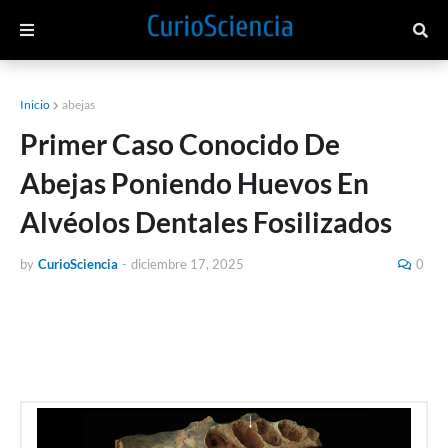
Inicio
abejas
Primer Caso Conocido De
Abejas Poniendo Huevos En
Alvéolos Dentales Fosilizados
by
CurioSciencia
-
diciembre 17, 2025
0