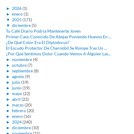
►
2026
(1)
►
enero
(1)
▼
2025
(171)
▼
diciembre
(5)
Tu Café Diario Podría Mantenerte Joven
Primer Caso Conocido De Abejas Poniendo Huevos En ...
¿De Qué Color Era El Diplodocus?
El Escudo Protector De Chernóbil Se Rompe Tras Un ...
¿Por Qué Sentimos Dolor Cuando Vemos A Alguien Las...
►
noviembre
(4)
►
octubre
(7)
►
septiembre
(8)
►
agosto
(9)
►
julio
(19)
►
junio
(19)
►
mayo
(22)
►
abril
(22)
►
marzo
(20)
►
febrero
(20)
►
enero
(16)
►
2024
(240)
►
diciembre
(10)
►
noviembre
(15)