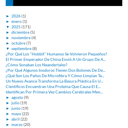
►
2026
(1)
►
enero
(1)
▼
2025
(171)
►
diciembre
(5)
►
noviembre
(4)
►
octubre
(7)
▼
septiembre
(8)
¿Por Qué Los "Hobbit" Humanos Se Volvieron Pequeños?
El Primer Emperador De China Envió A Un Grupo De A...
¿Cómo Sonaban Los Neandertales?
¿Por Qué Algunos Inodoros Tienen Dos Botones De De...
¿Qué Son Los Paños De Microfibra Y Cómo Limpian Ta...
Un Nuevo Avance Transforma La Basura Plástica En U...
Científicos Encuentran Una Proteína Que Causa El E...
Identifican Por Primera Vez Cambios Cerebrales Men...
►
agosto
(9)
►
julio
(19)
►
junio
(19)
►
mayo
(22)
►
abril
(22)
►
marzo
(20)