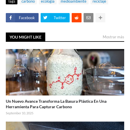
Tags
carbono
ecologia
medioambiente
reciclaje
Facebook
Twitter
YOU MIGHT LIKE
Mostrar más
Un Nuevo Avance Transforma La Basura Plástica En Una
Herramienta Para Capturar Carbono
September 10, 2025