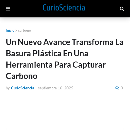
Inicio
carbono
Un Nuevo Avance Transforma La
Basura Plástica En Una
Herramienta Para Capturar
Carbono
by
CurioSciencia
-
septiembre 10, 2025
0