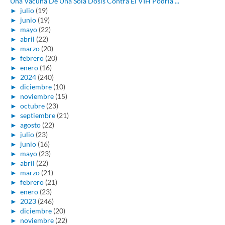
Una Vacuna De Una Sola Dosis Contra El VIH Podría ...
►
julio
(19)
►
junio
(19)
►
mayo
(22)
►
abril
(22)
►
marzo
(20)
►
febrero
(20)
►
enero
(16)
►
2024
(240)
►
diciembre
(10)
►
noviembre
(15)
►
octubre
(23)
►
septiembre
(21)
►
agosto
(22)
►
julio
(23)
►
junio
(16)
►
mayo
(23)
►
abril
(22)
►
marzo
(21)
►
febrero
(21)
►
enero
(23)
►
2023
(246)
►
diciembre
(20)
►
noviembre
(22)