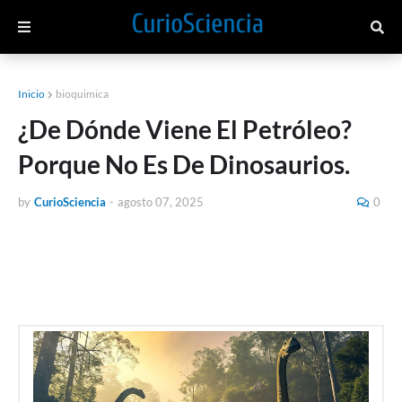
Inicio
bioquimica
¿De Dónde Viene El Petróleo?
Porque No Es De Dinosaurios.
by
CurioSciencia
-
agosto 07, 2025
0