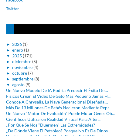
Facebook
Twitter
►
2026
(1)
►
enero
(1)
▼
2025
(171)
►
diciembre
(5)
►
noviembre
(4)
►
octubre
(7)
►
septiembre
(8)
▼
agosto
(9)
Un Nuevo Modelo De IA Podría Predecir El Éxito De ...
Físicos Crean El Vídeo De Gato Más Pequeño Jamás H...
Conoce A Chrysalis, La Nave Generacional Diseñada ...
Más De 13 Millones De Bebés Nacieron Mediante Repr...
Un Nuevo "Motor De Evolución" Puede Mutar Genes Ob...
Científicos Utilizaron Realidad Virtual Para Alter...
¿Por Qué Se Nos "Duermen" Las Extremidades?
¿De Dónde Viene El Petróleo? Porque No Es De Dinos...