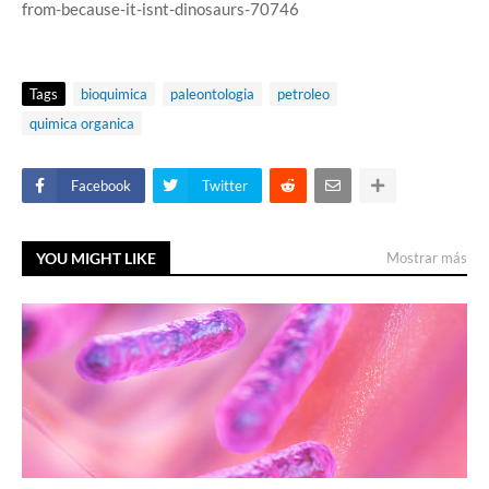
from-because-it-isnt-dinosaurs-70746
Tags
bioquimica
paleontologia
petroleo
quimica organica
Facebook
Twitter
YOU MIGHT LIKE
Mostrar más