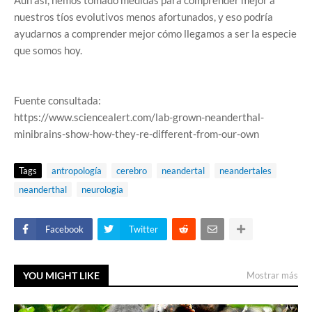
Aún así, hemos tomado medidas para comprender mejor a
nuestros tíos evolutivos menos afortunados, y eso podría
ayudarnos a comprender mejor cómo llegamos a ser la especie
que somos hoy.
Fuente consultada:
https://www.sciencealert.com/lab-grown-neanderthal-
minibrains-show-how-they-re-different-from-our-own
Tags
antropología
cerebro
neandertal
neandertales
neanderthal
neurologia
Facebook
Twitter
YOU MIGHT LIKE
Mostrar más