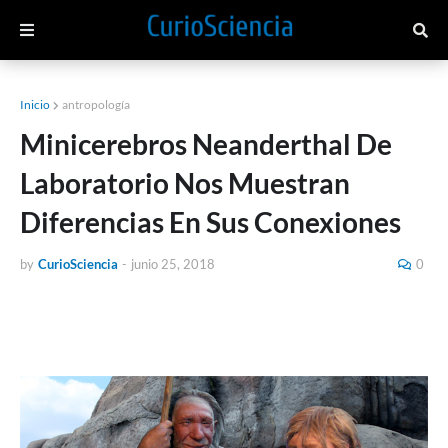
Inicio
antropología
Minicerebros Neanderthal De
Laboratorio Nos Muestran
Diferencias En Sus Conexiones
by
CurioSciencia
-
junio 25, 2018
0