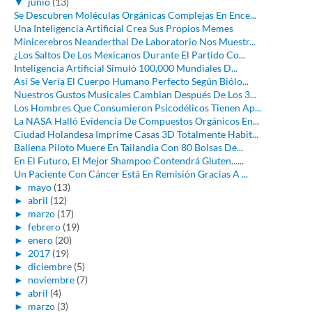
▼
junio
(13)
Se Descubren Moléculas Orgánicas Complejas En Ence...
Una Inteligencia Artificial Crea Sus Propios Memes
Minicerebros Neanderthal De Laboratorio Nos Muestr...
¿Los Saltos De Los Mexicanos Durante El Partido Co...
Inteligencia Artificial Simuló 100,000 Mundiales D...
Así Se Vería El Cuerpo Humano Perfecto Según Biólo...
Nuestros Gustos Musicales Cambian Después De Los 3...
Los Hombres Que Consumieron Psicodélicos Tienen Ap...
La NASA Halló Evidencia De Compuestos Orgánicos En...
Ciudad Holandesa Imprime Casas 3D Totalmente Habit...
Ballena Piloto Muere En Tailandia Con 80 Bolsas De...
En El Futuro, El Mejor Shampoo Contendrá Gluten......
Un Paciente Con Cáncer Está En Remisión Gracias A ...
►
mayo
(13)
►
abril
(12)
►
marzo
(17)
►
febrero
(19)
►
enero
(20)
►
2017
(19)
►
diciembre
(5)
►
noviembre
(7)
►
abril
(4)
►
marzo
(3)