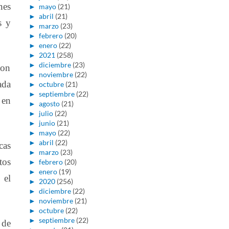
nes
►
mayo
(21)
►
abril
(21)
s y
►
marzo
(23)
►
febrero
(20)
►
enero
(22)
►
2021
(258)
►
diciembre
(23)
son
►
noviembre
(22)
ada
►
octubre
(21)
►
septiembre
(22)
 en
►
agosto
(21)
►
julio
(22)
►
junio
(21)
►
mayo
(22)
►
abril
(22)
cas
►
marzo
(23)
tos
►
febrero
(20)
►
enero
(19)
 el
►
2020
(256)
►
diciembre
(22)
►
noviembre
(21)
►
octubre
(22)
►
septiembre
(22)
 de