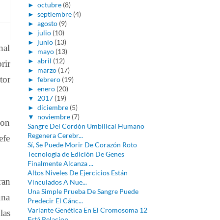
►
octubre
(8)
►
septiembre
(4)
►
agosto
(9)
►
julio
(10)
►
junio
(13)
nal
►
mayo
(13)
►
abril
(12)
rir
►
marzo
(17)
tor
►
febrero
(19)
►
enero
(20)
▼
2017
(19)
►
diciembre
(5)
▼
noviembre
(7)
con
Sangre Del Cordón Umbilical Humano
Regenera Cerebr...
efe
Sí, Se Puede Morir De Corazón Roto
Tecnología de Edición De Genes
Finalmente Alcanza ...
Altos Niveles De Ejercicios Están
ran
Vinculados A Nue...
Una Simple Prueba De Sangre Puede
una
Predecir El Cánc...
Variante Genética En El Cromosoma 12
las
Está Relacion...