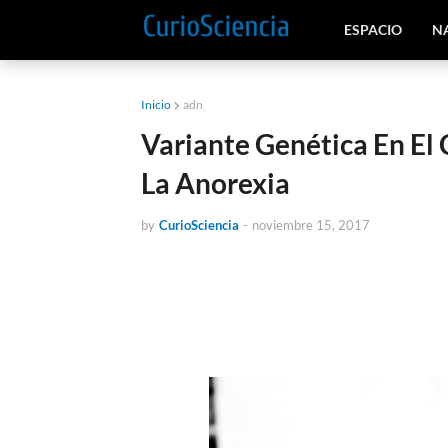
ESPACIO
N
Inicio
adn
Variante Genética En E
La Anorexia
by
CurioSciencia
-
noviembre 15, 2017