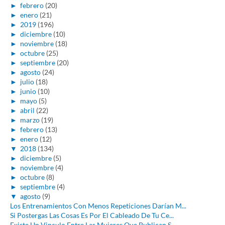
►
febrero
(20)
►
enero
(21)
►
2019
(196)
►
diciembre
(10)
►
noviembre
(18)
►
octubre
(25)
►
septiembre
(20)
►
agosto
(24)
►
julio
(18)
►
junio
(10)
►
mayo
(5)
►
abril
(22)
►
marzo
(19)
►
febrero
(13)
►
enero
(12)
▼
2018
(134)
►
diciembre
(5)
►
noviembre
(4)
►
octubre
(8)
►
septiembre
(4)
▼
agosto
(9)
Los Entrenamientos Con Menos Repeticiones Darían M...
Si Postergas Las Cosas Es Por El Cableado De Tu Ce...
Existe Un Vinculo Entre Las Mujeres Que Publican S...