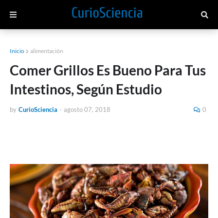
Inicio
alimentación
Comer Grillos Es Bueno Para Tus
Intestinos, Según Estudio
by
CurioSciencia
-
agosto 07, 2018
0