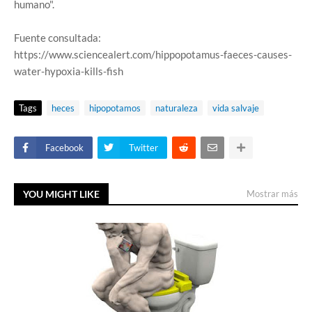
humano".
Fuente consultada:
https://www.sciencealert.com/hippopotamus-faeces-causes-
water-hypoxia-kills-fish
Tags
heces
hipopotamos
naturaleza
vida salvaje
Facebook
Twitter
YOU MIGHT LIKE
Mostrar más