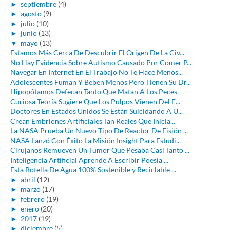
►
septiembre
(4)
►
agosto
(9)
►
julio
(10)
►
junio
(13)
▼
mayo
(13)
Estamos Más Cerca De Descubrir El Origen De La Civ...
No Hay Evidencia Sobre Autismo Causado Por Comer P...
Navegar En Internet En El Trabajo No Te Hace Menos...
Adolescentes Fuman Y Beben Menos Pero Tienen Su Dr...
Hipopótamos Defecan Tanto Que Matan A Los Peces
Curiosa Teoría Sugiere Que Los Pulpos Vienen Del E...
Doctores En Estados Unidos Se Están Suicidando A U...
Crean Embriones Artificiales Tan Reales Que Inicia...
La NASA Prueba Un Nuevo Tipo De Reactor De Fisión ...
NASA Lanzó Con Éxito La Misión Insight Para Estudi...
Cirujanos Remueven Un Tumor Que Pesaba Casi Tanto ...
Inteligencia Artificial Aprende A Escribir Poesia ...
Esta Botella De Agua 100% Sostenible y Reciclable ...
►
abril
(12)
►
marzo
(17)
►
febrero
(19)
►
enero
(20)
►
2017
(19)
►
diciembre
(5)