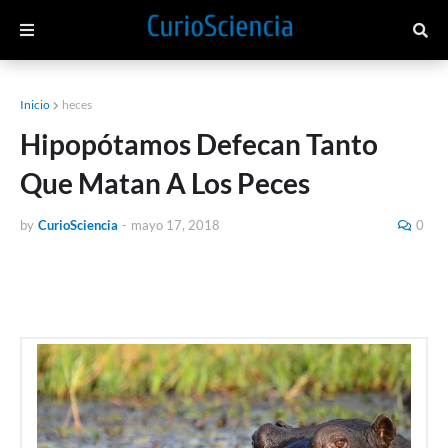
Inicio
heces
Hipopótamos Defecan Tanto
Que Matan A Los Peces
by
CurioSciencia
-
mayo 17, 2018
0