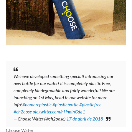
We have developed something special! Introducing our
new bottle for our water! It is completely plastic Free,
completely biodegradable and fairly wonderful! We are
launching on 1st May, head to our website for more
info!
#nomoreplastic
#plasticbottle
#plasticfree
#ch2oose
pic.twitter.com/nHnninGdq1
— Choose Water (@ch2oose)
17 de abril de 2018
Choose Water