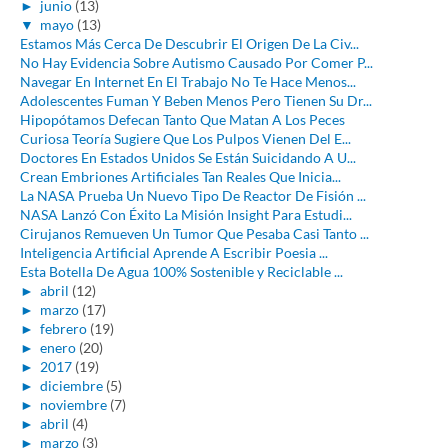
►
junio
(13)
▼
mayo
(13)
Estamos Más Cerca De Descubrir El Origen De La Civ...
No Hay Evidencia Sobre Autismo Causado Por Comer P...
Navegar En Internet En El Trabajo No Te Hace Menos...
Adolescentes Fuman Y Beben Menos Pero Tienen Su Dr...
Hipopótamos Defecan Tanto Que Matan A Los Peces
Curiosa Teoría Sugiere Que Los Pulpos Vienen Del E...
Doctores En Estados Unidos Se Están Suicidando A U...
Crean Embriones Artificiales Tan Reales Que Inicia...
La NASA Prueba Un Nuevo Tipo De Reactor De Fisión ...
NASA Lanzó Con Éxito La Misión Insight Para Estudi...
Cirujanos Remueven Un Tumor Que Pesaba Casi Tanto ...
Inteligencia Artificial Aprende A Escribir Poesia ...
Esta Botella De Agua 100% Sostenible y Reciclable ...
►
abril
(12)
►
marzo
(17)
►
febrero
(19)
►
enero
(20)
►
2017
(19)
►
diciembre
(5)
►
noviembre
(7)
►
abril
(4)
►
marzo
(3)