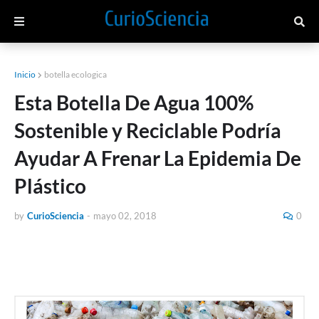
Inicio
botella ecologica
Esta Botella De Agua 100%
Sostenible y Reciclable Podría
Ayudar A Frenar La Epidemia De
Plástico
by
CurioSciencia
-
mayo 02, 2018
0