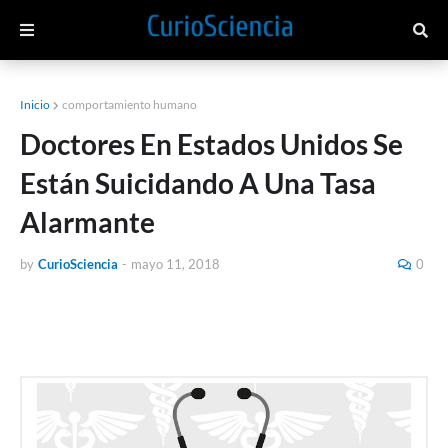
Inicio
comportamiento humano
Doctores En Estados Unidos Se
Están Suicidando A Una Tasa
Alarmante
by
CurioSciencia
-
mayo 11, 2018
0