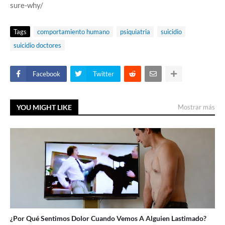
sure-why/
Tags
comportamiento humano
psiquiatria
suicidio
suicidio doctores
Facebook
Twitter
YOU MIGHT LIKE
Mostrar más
¿Por Qué Sentimos Dolor Cuando Vemos A Alguien Lastimado?