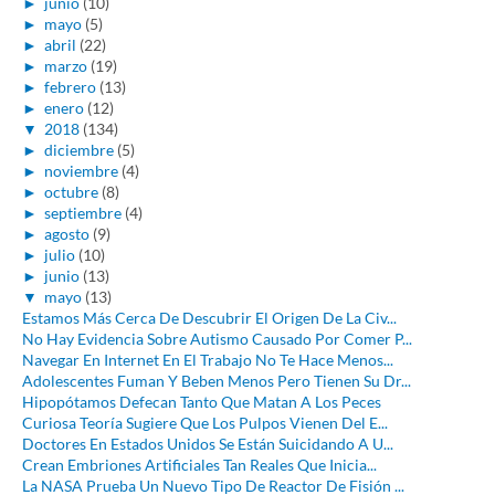
►
junio
(10)
►
mayo
(5)
►
abril
(22)
►
marzo
(19)
►
febrero
(13)
►
enero
(12)
▼
2018
(134)
►
diciembre
(5)
►
noviembre
(4)
►
octubre
(8)
►
septiembre
(4)
►
agosto
(9)
►
julio
(10)
►
junio
(13)
▼
mayo
(13)
Estamos Más Cerca De Descubrir El Origen De La Civ...
No Hay Evidencia Sobre Autismo Causado Por Comer P...
Navegar En Internet En El Trabajo No Te Hace Menos...
Adolescentes Fuman Y Beben Menos Pero Tienen Su Dr...
Hipopótamos Defecan Tanto Que Matan A Los Peces
Curiosa Teoría Sugiere Que Los Pulpos Vienen Del E...
Doctores En Estados Unidos Se Están Suicidando A U...
Crean Embriones Artificiales Tan Reales Que Inicia...
La NASA Prueba Un Nuevo Tipo De Reactor De Fisión ...