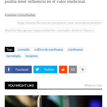
podría tener influencia en el valor medicinal.
Fuentes consultadas:
http://www.iflscience.com/plants-and-animals/scientists-
identify-the-genes-responsible-for-cannabis-distinct-flavor/
Tags
cannabis
cultivo de marihuana
marihuana
tecnologia
terpenos
Facebook
Twitter
YOU MIGHT LIKE
Mostrar más