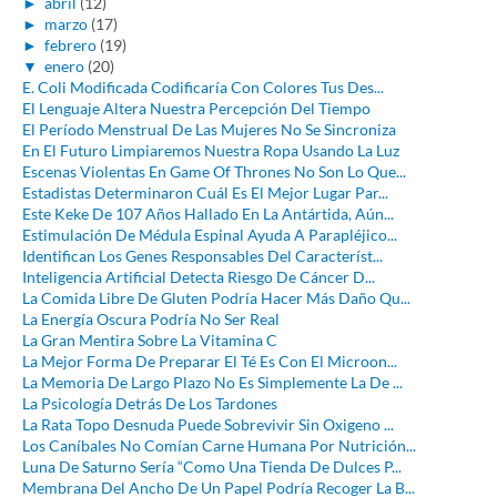
►
abril
(12)
►
marzo
(17)
►
febrero
(19)
▼
enero
(20)
E. Coli Modificada Codificaría Con Colores Tus Des...
El Lenguaje Altera Nuestra Percepción Del Tiempo
El Período Menstrual De Las Mujeres No Se Sincroniza
En El Futuro Limpiaremos Nuestra Ropa Usando La Luz
Escenas Violentas En Game Of Thrones No Son Lo Que...
Estadistas Determinaron Cuál Es El Mejor Lugar Par...
Este Keke De 107 Años Hallado En La Antártida, Aún...
Estimulación De Médula Espinal Ayuda A Parapléjico...
Identifican Los Genes Responsables Del Característ...
Inteligencia Artificial Detecta Riesgo De Cáncer D...
La Comida Libre De Gluten Podría Hacer Más Daño Qu...
La Energía Oscura Podría No Ser Real
La Gran Mentira Sobre La Vitamina C
La Mejor Forma De Preparar El Té Es Con El Microon...
La Memoria De Largo Plazo No Es Simplemente La De ...
La Psicología Detrás De Los Tardones
La Rata Topo Desnuda Puede Sobrevivir Sin Oxigeno ...
Los Caníbales No Comían Carne Humana Por Nutrición...
Luna De Saturno Sería “Como Una Tienda De Dulces P...
Membrana Del Ancho De Un Papel Podría Recoger La B...