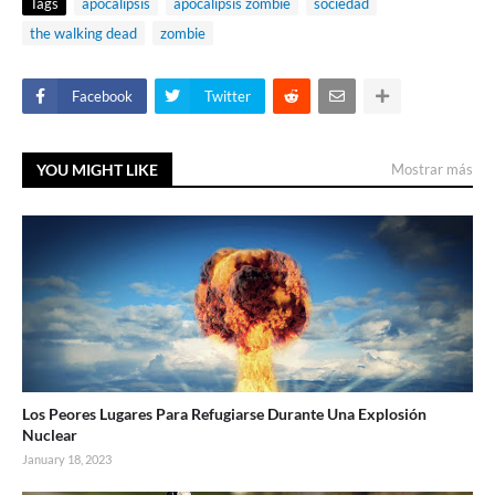
Tags
apocalipsis
apocalipsis zombie
sociedad
the walking dead
zombie
Facebook
Twitter
YOU MIGHT LIKE
Mostrar más
Los Peores Lugares Para Refugiarse Durante Una Explosión
Nuclear
January 18, 2023