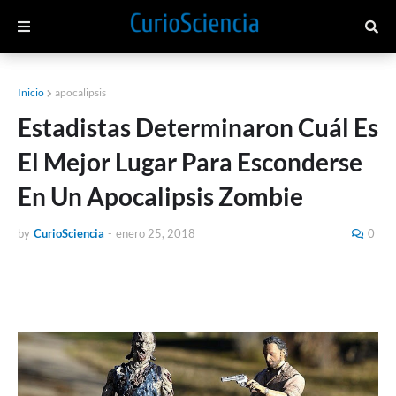
Inicio
apocalipsis
Estadistas Determinaron Cuál Es
El Mejor Lugar Para Esconderse
En Un Apocalipsis Zombie
by
CurioSciencia
-
enero 25, 2018
0