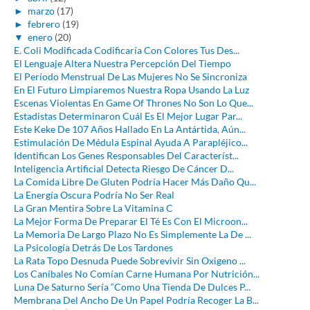
►
marzo
(17)
►
febrero
(19)
▼
enero
(20)
E. Coli Modificada Codificaría Con Colores Tus Des...
El Lenguaje Altera Nuestra Percepción Del Tiempo
El Período Menstrual De Las Mujeres No Se Sincroniza
En El Futuro Limpiaremos Nuestra Ropa Usando La Luz
Escenas Violentas En Game Of Thrones No Son Lo Que...
Estadistas Determinaron Cuál Es El Mejor Lugar Par...
Este Keke De 107 Años Hallado En La Antártida, Aún...
Estimulación De Médula Espinal Ayuda A Parapléjico...
Identifican Los Genes Responsables Del Característ...
Inteligencia Artificial Detecta Riesgo De Cáncer D...
La Comida Libre De Gluten Podría Hacer Más Daño Qu...
La Energía Oscura Podría No Ser Real
La Gran Mentira Sobre La Vitamina C
La Mejor Forma De Preparar El Té Es Con El Microon...
La Memoria De Largo Plazo No Es Simplemente La De ...
La Psicología Detrás De Los Tardones
La Rata Topo Desnuda Puede Sobrevivir Sin Oxigeno ...
Los Caníbales No Comían Carne Humana Por Nutrición...
Luna De Saturno Sería “Como Una Tienda De Dulces P...
Membrana Del Ancho De Un Papel Podría Recoger La B...