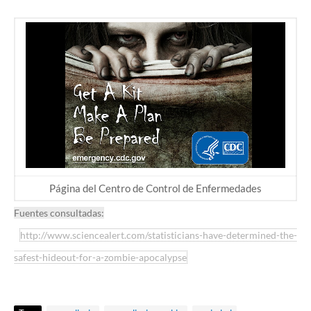
Página del Centro de Control de Enfermedades
Fuentes consultadas:
http://www.sciencealert.com/statisticians-have-determined-the-
safest-hideout-for-a-zombie-apocalypse