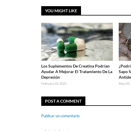
YOU MIGHT LIKE
Los Suplementos De Creatina Podrían
¿Podrí
Ayudar A Mejorar El Tratamiento De La
Sapo S
Depresión
Antide
February 03, 2025
May 09,
POST A COMMENT
Publicar un comentario