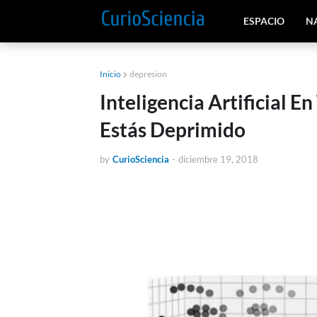
ESPACIO
N
Inicio
depresion
Inteligencia Artificial E
Estás Deprimido
by
CurioSciencia
-
diciembre 19, 2018