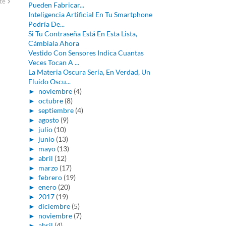
te
Pueden Fabricar...
Inteligencia Artificial En Tu Smartphone
Podría De...
Si Tu Contraseña Está En Esta Lista,
Cámbiala Ahora
Vestido Con Sensores Indica Cuantas
Veces Tocan A ...
La Materia Oscura Sería, En Verdad, Un
Fluido Oscu...
►
noviembre
(4)
►
octubre
(8)
►
septiembre
(4)
►
agosto
(9)
►
julio
(10)
►
junio
(13)
►
mayo
(13)
►
abril
(12)
►
marzo
(17)
►
febrero
(19)
►
enero
(20)
►
2017
(19)
►
diciembre
(5)
►
noviembre
(7)
►
abril
(4)