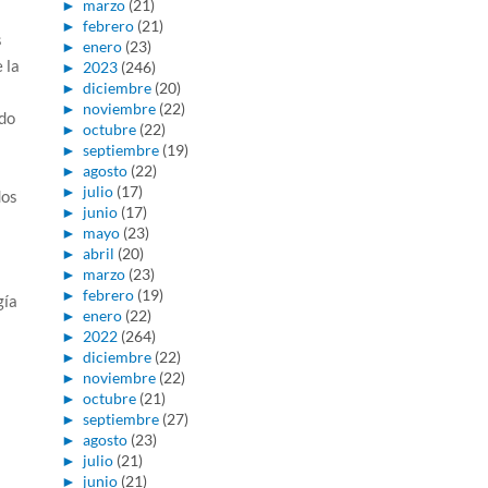
►
marzo
(21)
►
febrero
(21)
s
►
enero
(23)
 la
►
2023
(246)
►
diciembre
(20)
►
noviembre
(22)
ndo
►
octubre
(22)
►
septiembre
(19)
►
agosto
(22)
►
julio
(17)
dos
►
junio
(17)
►
mayo
(23)
►
abril
(20)
►
marzo
(23)
►
febrero
(19)
gía
►
enero
(22)
►
2022
(264)
►
diciembre
(22)
►
noviembre
(22)
►
octubre
(21)
►
septiembre
(27)
►
agosto
(23)
►
julio
(21)
►
junio
(21)