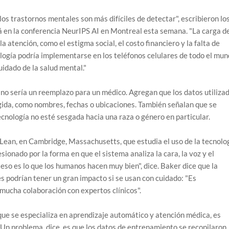
os trastornos mentales son más difíciles de detectar", escribieron lo
á en la conferencia NeurIPS AI en Montreal esta semana. "La carga de
a atención, como el estigma social, el costo financiero y la falta de
logía podría implementarse en los teléfonos celulares de todo el mu
cuidado de la salud mental."
 no sería un reemplazo para un médico. Agregan que los datos utiliza
gida, como nombres, fechas o ubicaciones. También señalan que se
cnología no esté sesgada hacia una raza o género en particular.
cLean, en Cambridge, Massachusetts, que estudia el uso de la tecnolo
onado por la forma en que el sistema analiza la cara, la voz y el
eso es lo que los humanos hacen muy bien", dice. Baker dice que la
ntes podrían tener un gran impacto si se usan con cuidado: "Es
mucha colaboración con expertos clínicos".
ue se especializa en aprendizaje automático y atención médica, es
 Un problema, dice, es que los datos de entrenamiento se recopilaron