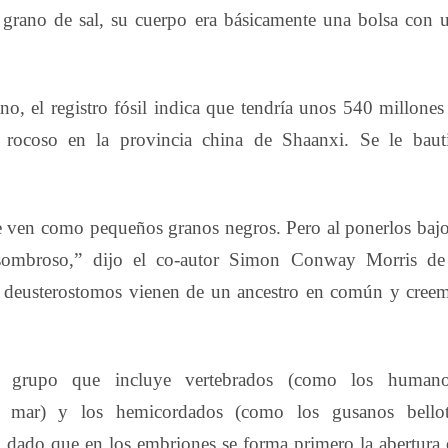
 grano de sal, su cuerpo era básicamente una bolsa con 
, el registro fósil indica que tendría unos 540 millones
rocoso en la provincia china de Shaanxi. Se le baut
 se ven como pequeños granos negros. Pero al ponerlos bajo
asombroso,” dijo el co-autor
Simon Conway Morris de
 deusterostomos vienen de un ancestro en común y cree
 grupo que incluye vertebrados (como los humano
e mar) y los hemicordados (como los gusanos bellot
 dado que en los embriones se forma primero la abertura 