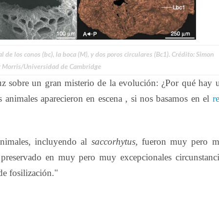
de los conos (bc), la boca (M), y dos poros circulares (Bc1). Crédito: Simon
 Morris/Universidad de Cambridge
uz sobre un gran misterio de la evolución: ¿Por qué hay 
os animales aparecieron en escena , si nos basamos en el
r
animales, incluyendo al
saccorhytus,
fueron muy pero 
 preservado en muy pero muy excepcionales circunstanci
de fosilización."