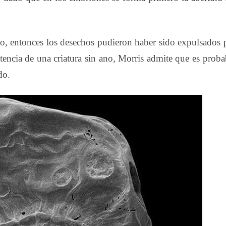
ano, entonces los desechos pudieron haber sido expulsados 
tencia de una criatura sin ano, Morris admite que es proba
do.