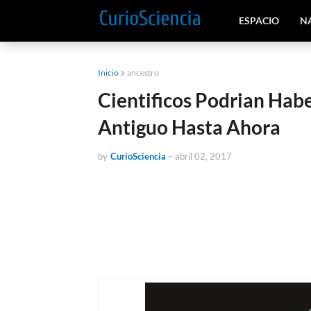
ESPACIO
N
Inicio
ancestro
Cientificos Podrian Hab
Antiguo Hasta Ahora
by
CurioSciencia
-
abril 02, 2017