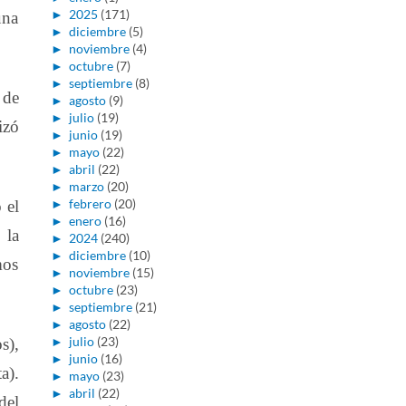
►
2025
(171)
una
►
diciembre
(5)
►
noviembre
(4)
►
octubre
(7)
►
septiembre
(8)
 de
►
agosto
(9)
►
julio
(19)
izó
►
junio
(19)
►
mayo
(22)
►
abril
(22)
►
marzo
(20)
►
febrero
(20)
 el
►
enero
(16)
 la
►
2024
(240)
►
diciembre
(10)
mos
►
noviembre
(15)
►
octubre
(23)
►
septiembre
(21)
►
agosto
(22)
►
julio
(23)
s),
►
junio
(16)
a).
►
mayo
(23)
►
abril
(22)
del