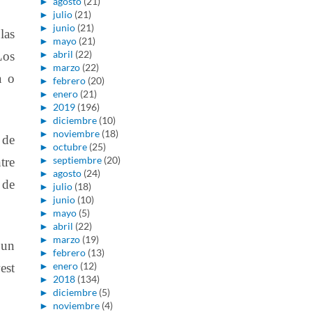
►
agosto
(21)
►
julio
(21)
►
junio
(21)
las
►
mayo
(21)
►
abril
(22)
Los
►
marzo
(22)
a o
►
febrero
(20)
►
enero
(21)
►
2019
(196)
►
diciembre
(10)
►
noviembre
(18)
 de
►
octubre
(25)
►
septiembre
(20)
tre
►
agosto
(24)
 de
►
julio
(18)
►
junio
(10)
►
mayo
(5)
►
abril
(22)
►
marzo
(19)
 un
►
febrero
(13)
►
enero
(12)
est
►
2018
(134)
►
diciembre
(5)
►
noviembre
(4)